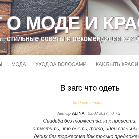
 О МОДЕ И КР
, стильные советы и рекомендации как 
Ы
МОДА
УХОД ЗА ВОЛОСАМИ
КАК БЫТЬ КРАС
В загс что одеть
Модные советы
Автор
ALINA
03.02.2017
0
Свадьба без торжества: как провести,
отметить, что одеть, фото, идеи свадьбы
двоих без торжества Как только предложе