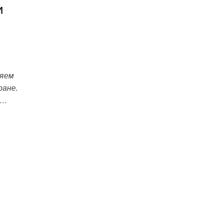
и
ряем
ране.
о…