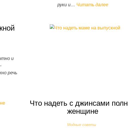
руки и…
Читать далее
кной
нтно и
–
жно речь
Что надеть с джинсами пол
женщине
Модные советы