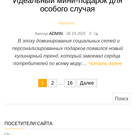
Идеальный мини-подарок для
особого случая
Новости
Автор
ADMIN
06.10.2025
0
В эпоху доминирования социальных сетей и
персонализированных подарков появился новый
кулинарный тренд, который завоевал сердца
потребителей по всему миру:…
Читать далее
Пагинация записей
1
2
…
16
Далее
Найти:
ПОСЕТИТЕЛИ САЙТА