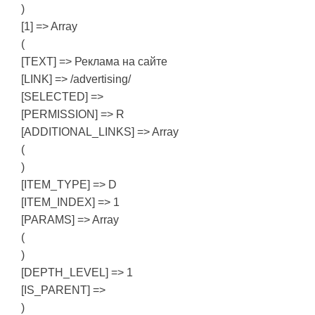
)
[1] => Array
(
[TEXT] => Реклама на сайте
[LINK] => /advertising/
[SELECTED] =>
[PERMISSION] => R
[ADDITIONAL_LINKS] => Array
(
)
[ITEM_TYPE] => D
[ITEM_INDEX] => 1
[PARAMS] => Array
(
)
[DEPTH_LEVEL] => 1
[IS_PARENT] =>
)