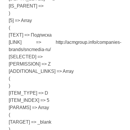
[IS_PARENT] =>
)
[5] => Array
(
[TEXT] => Подписка
[LINK] => http://acmgroup.info/companies-
brands/sncmedia-ru/
[SELECTED] =>
[PERMISSION] => Z
[ADDITIONAL_LINKS] => Array
(
)
[ITEM_TYPE] => D
[ITEM_INDEX] => 5
[PARAMS] => Array
(
[TARGET] => _blank
)