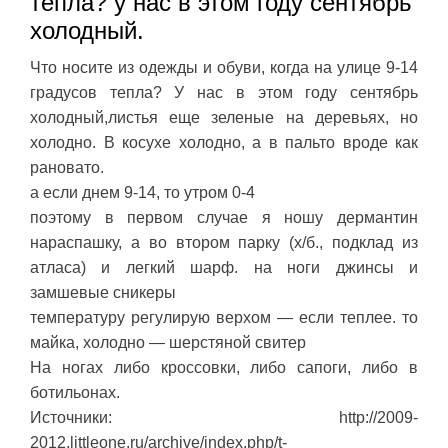
тепла? у нас в этом году сентябрь
холодный.
Что носите из одежды и обуви, когда на улице 9-14
градусов тепла? У нас в этом году сентябрь
холодный,листья еще зеленые на деревьях, но
холодно. В косухе холодно, а в пальто вроде как
рановато.
а если днем 9-14, то утром 0-4
поэтому в первом случае я ношу дермантин
нараспашку, а во втором парку (х/б., подклад из
атласа) и легкий шарф. на ноги джинсы и
замшевые сникеры
температуру регулирую верхом — если теплее. то
майка, холодно — шерстяной свитер
На ногах либо кроссовки, либо сапоги, либо в
ботильонах.
Источники: http://2009-
2012.littleone.ru/archive/index.php/t-