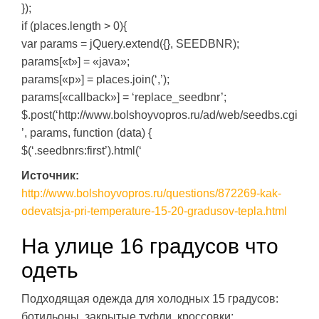
});
if (places.length > 0){
var params = jQuery.extend({}, SEEDBNR);
params[«t»] = «java»;
params[«p»] = places.join(‘,’);
params[«callback»] = ‘replace_seedbnr’;
$.post(‘http://www.bolshoyvopros.ru/ad/web/seedbs.cgi
’, params, function (data) {
$(‘.seedbnrs:first’).html(‘
Источник:
http://www.bolshoyvopros.ru/questions/872269-kak-
odevatsja-pri-temperature-15-20-gradusov-tepla.html
На улице 16 градусов что
одеть
Подходящая одежда для холодных 15 градусов:
ботильоны, закрытые туфли, кроссовки;