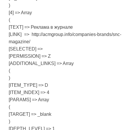
)
[4] => Array
(
[TEXT] => Реклама в журнале
[LINK] => http://acmgroup.info/companies-brands/snc-
magazine/
[SELECTED] =>
[PERMISSION] => Z
[ADDITIONAL_LINKS] => Array
(
)
[ITEM_TYPE] => D
[ITEM_INDEX] => 4
[PARAMS] => Array
(
[TARGET] => _blank
)
[DEPTH_LEVEL] => 1