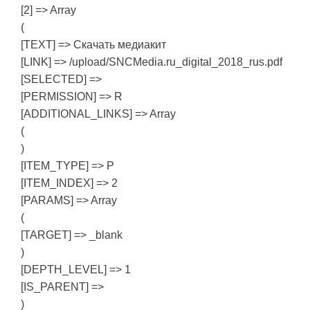
[2] => Array
(
[TEXT] => Скачать медиакит
[LINK] => /upload/SNCMedia.ru_digital_2018_rus.pdf
[SELECTED] =>
[PERMISSION] => R
[ADDITIONAL_LINKS] => Array
(
)
[ITEM_TYPE] => P
[ITEM_INDEX] => 2
[PARAMS] => Array
(
[TARGET] => _blank
)
[DEPTH_LEVEL] => 1
[IS_PARENT] =>
)