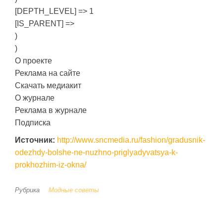
[DEPTH_LEVEL] => 1
[IS_PARENT] =>
)
)
О проекте
Реклама на сайте
Скачать медиакит
О журнале
Реклама в журнале
Подписка
Источник:
http://www.sncmedia.ru/fashion/gradusnik-
odezhdy-bolshe-ne-nuzhno-priglyadyvatsya-k-
prokhozhim-iz-okna/
Рубрика
Модные советы