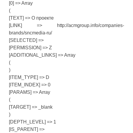
[0] => Array
(
[TEXT] => О проекте
[LINK] => http://acmgroup.info/companies-
brands/sncmedia-ru/
[SELECTED] =>
[PERMISSION] => Z
[ADDITIONAL_LINKS] => Array
(
)
[ITEM_TYPE] => D
[ITEM_INDEX] => 0
[PARAMS] => Array
(
[TARGET] => _blank
)
[DEPTH_LEVEL] => 1
[IS_PARENT] =>