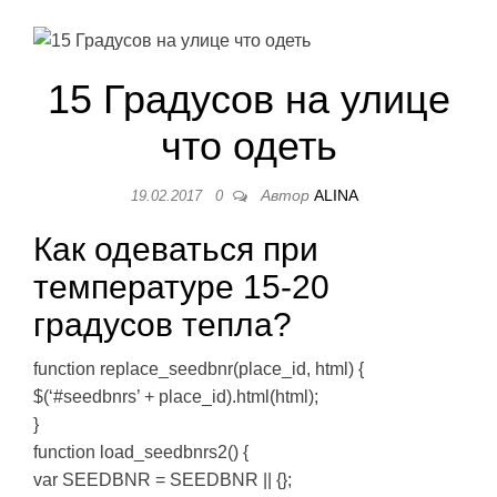
15 Градусов на улице
что одеть
Автор
ALINA
19.02.2017
0
Как одеваться при
температуре 15-20
градусов тепла?
function replace_seedbnr(place_id, html) {
$(‘#seedbnrs’ + place_id).html(html);
}
function load_seedbnrs2() {
var SEEDBNR = SEEDBNR || {};