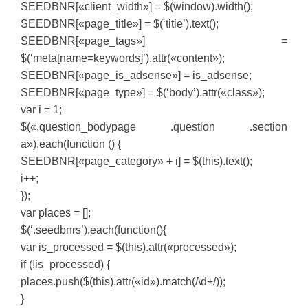
SEEDBNR[«client_width»] = $(window).width();
SEEDBNR[«page_title»] = $(‘title’).text();
SEEDBNR[«page_tags»] =
$(‘meta[name=keywords]’).attr(«content»);
SEEDBNR[«page_is_adsense»] = is_adsense;
SEEDBNR[«page_type»] = $(‘body’).attr(«class»);
var i = 1;
$(«.question_bodypage .question .section
a»).each(function () {
SEEDBNR[«page_category» + i] = $(this).text();
i++;
});
var places = [];
$(‘.seedbnrs’).each(function(){
var is_processed = $(this).attr(«processed»);
if (!is_processed) {
places.push($(this).attr(«id»).match(/\d+/));
}