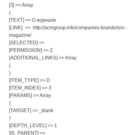
[3] => Array
(
[TEXT] => О журнале
[LINK] => http://acmgroup.info/companies-brands/snc-
magazine/
[SELECTED] =>
[PERMISSION] => Z
[ADDITIONAL_LINKS] => Array
(
)
[ITEM_TYPE] => D
[ITEM_INDEX] => 3
[PARAMS] => Array
(
[TARGET] => _blank
)
[DEPTH_LEVEL] => 1
[IS_PARENT] =>