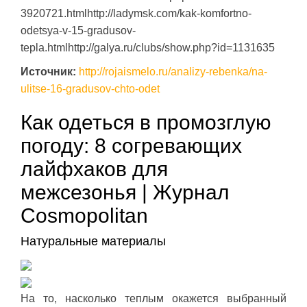
3920721.htmlhttp://ladymsk.com/kak-komfortno-
odetsya-v-15-gradusov-
tepla.htmlhttp://galya.ru/clubs/show.php?id=1131635
Источник:
http://rojaismelo.ru/analizy-rebenka/na-
ulitse-16-gradusov-chto-odet
Как одеться в промозглую
погоду: 8 согревающих
лайфхаков для
межсезонья | Журнал
Cosmopolitan
Натуральные материалы
На то, насколько теплым окажется выбранный