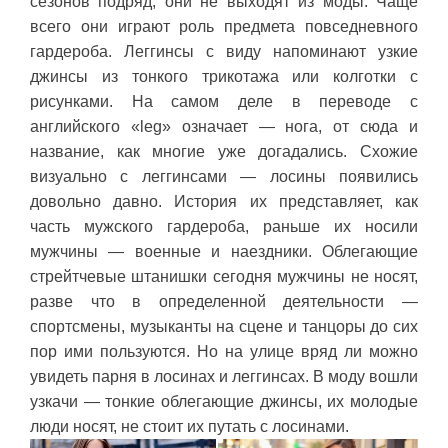
сезонов подряд, они не выходят из моды. Чаще
всего они играют роль предмета повседневного
гардероба. Леггинсы с виду напоминают узкие
джинсы из тонкого трикотажа или колготки с
рисунками. На самом деле в переводе с
английского «leg» означает — нога, от сюда и
название, как многие уже догадались. Схожие
визуально с леггинсами — лосины появились
довольно давно. История их представляет, как
часть мужского гардероба, раньше их носили
мужчины — военные и наездники. Облегающие
стрейтчевые штанишки сегодня мужчины не носят,
разве что в определенной деятельности —
спортсмены, музыканты на сцене и танцоры до сих
пор ими пользуются. Но на улице вряд ли можно
увидеть парня в лосинах и леггинсах. В моду вошли
узкачи — тонкие облегающие джинсы, их молодые
люди носят, не стоит их путать с лосинами.