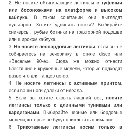
2. Не носите обтягивающие леггинсы
с туфлями
или босоножками на платформе и высоком
каблуке
. В таком сочетании они выглядят
вульгарно. Хотите удлинить ножки? Выбирайте
сникерсы, грубые ботинки на тракторной подошве
или широком каблуке.
3.
Не носите леопардовые леггинсы
, если вы не
собираетесь на вечеринку в стиле disco или
«Веселые 90-е». Сюда же можно отнести
блестящие и кружевные модели, которые подходят
разве что для танцев go-go.
4.
Не носите леггинсы с активным принтом
,
если ваши ноги далеки от идеала.
5. Если вы хотите скрыть лишний вес,
носите
леггинсы только с длинными туниками или
кардиганами
. Выбирайте черные или бордовые
модели, которые не будут привлекать внимание.
6. Т
рикотажные леггинсы носим только в