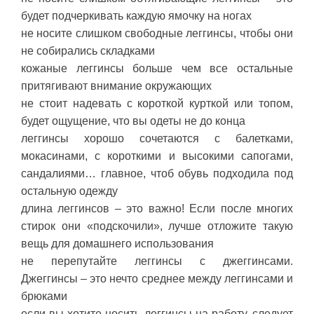
будет подчеркивать каждую ямочку на ногах
не носите слишком свободные леггинсы, чтобы они
не собирались складками
кожаные леггинсы больше чем все остальные
притягивают внимание окружающих
не стоит надевать с короткой курткой или топом,
будет ощущение, что вы одеты не до конца
леггинсы хорошо сочетаются с балетками,
мокасинами, с короткими и высокими сапогами,
сандалиями… главное, чтоб обувь подходила под
остальную одежду
длина леггинсов – это важно! Если после многих
стирок они «подскочили», лучше отложите такую
вещь для домашнего использования
не перепутайте леггинсы с джеггинсами.
Джеггинсы – это нечто среднее между леггинсами и
брюками
если вы хотите носить леггинсы на работу, следует