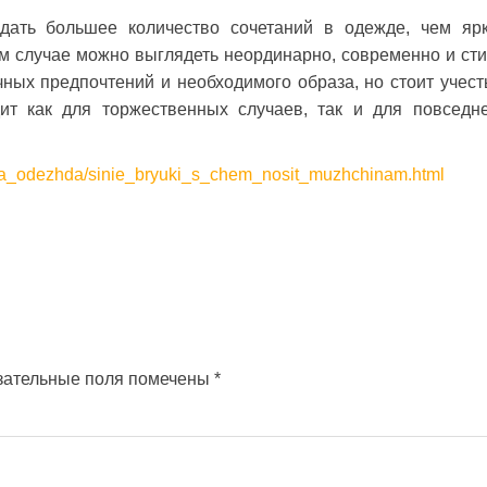
дать большее количество сочетаний в одежде, чем яр
м случае можно выглядеть неординарно, современно и сти
ных предпочтений и необходимого образа, но стоит учесть
ит как для торжественных случаев, так и для повседн
aya_odezhda/sinie_bryuki_s_chem_nosit_muzhchinam.html
зательные поля помечены
*