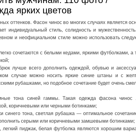
да ярких цветов
ых оттенков. Фасон чинос во многих случаях является ос
ает индивидуальный стиль, солидность и мужественность
невном и неофициальном стиле можно использовать след
легко сочетаются с белыми кедами, яркими футболками, а 
кой;
рюк лучше всего дополнить одеждой, обувью и аксессу
аком случае можно носить яркие синие штаны и с жел
кими рубашками, но подобное сочетание будет очень сме
мные тона синей гаммы. Такая одежда фасона чинос 
ткой, коричневыми или черными ботинками;
и синего тона, светлая рубашка — оптимальное сочетани
 дополнить серыми или коричневыми замшевыми ботинками;
, легкий пиджак, белая футболка являются хорошим вари