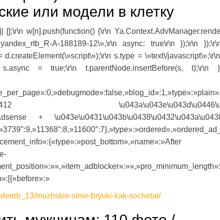
ские или модели в клетку
] || [];\r\n w[n].push(function() {\r\n Ya.Context.AdvManager.render
yandex_rtb_R-A-188189-12\»,\r\n async: true\r\n });\r\n });\r
.createElement(\»script\»);\r\n s.type = \»text\/javascript\»;\r\n
\n s.async = true;\r\n t.parentNode.insertBefore(s, t);\r\n })
ce_per_page»:0,»debugmode»:false,»blog_id»:1,»type»:»plain»
41,»name»:»\u0412 \u043a\u043e\u043d\u0446\u
(Adsense + \u043e\u0431\u043b\u0438\u0432\u043a\u0
»3739″:9,»11368″:8,»11600″:7},»type»:»ordered»,»ordered_ad_
cement_info»:{«type»:»post_bottom»,»name»:»After
e-
ment_position»:»»,»item_adblocker»:»»,»pro_minimum_length»:
p»:[{«before»:»
rderob_13/muzhskie-sinie-bryuki-kak-sochetat/
ить мужчинам: 110 фото /