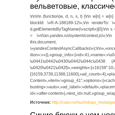
вельветовые, классиче
\r\n\r\n (function(w, d, n, s, t) {\r\n w[n] = w[n
blockId: \»R-A-188189-12\»,\r\n renderTo: \»
d.getElementsByTagName(\»script\»)[0];\r\n s = d
= \»\/\/an.yandex.ru\/system\/context.js\»;\r
this.document,
\»yandexContextAsyncCallbacks\»);\r\n»,»on
ition»:»»}},»group_info»:{«id»:
\u0441\u0442\u0430\u0442\u044c\u0438 
\u0420\u0421\u042f)»,»weights»:{«16159″:10,
[16159,3739,11368,11600],»ad_count»:4},»pla
Content»,»item»:»group_41″,»options»:{«cach
busting»:»auto»,»ad_label»:»default»,»place
id»:»after-content»},»test_id»:null,»group_wra
Источник:
http://cutur.ru/muzhskaja_moda/ga
Синие брюки с чем нос