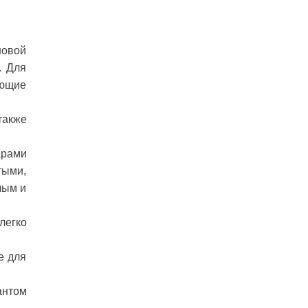
новой
. Для
ующие
также
арами
тыми,
лым и
легко
е для
антом