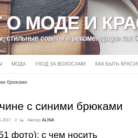
 О МОДЕ И КР
, стильные советы и рекомендации как 
Ы
МОДА
УХОД ЗА ВОЛОСАМИ
КАК БЫТЬ КРАС
ими брюками
жчине с синими брюками
Автор
ALINA
5.2017
0
51 фото): с чем носить