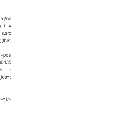
({\r\n
\n t =
 s.src
(this,
,»pos
0435
438 +
ids»:
»»},»