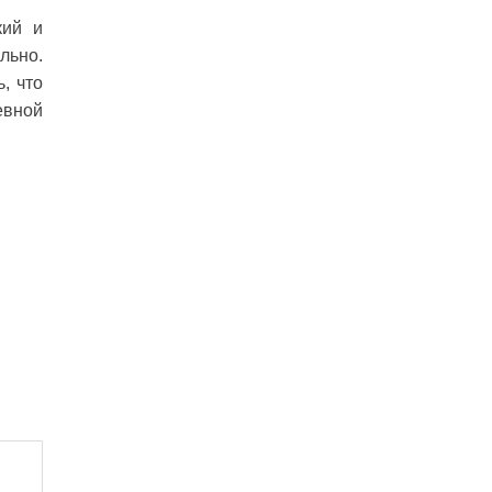
кий и
льно.
, что
евной