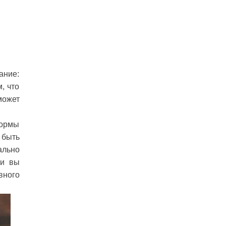
ание:
, что
может
формы
 быть
ально
ви вы
вного