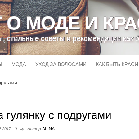
 О МОДЕ И КР
, стильные советы и рекомендации как 
Ы
МОДА
УХОД ЗА ВОЛОСАМИ
КАК БЫТЬ КРАС
одругами
а гулянку с подругами
Автор
ALINA
2.2017
0