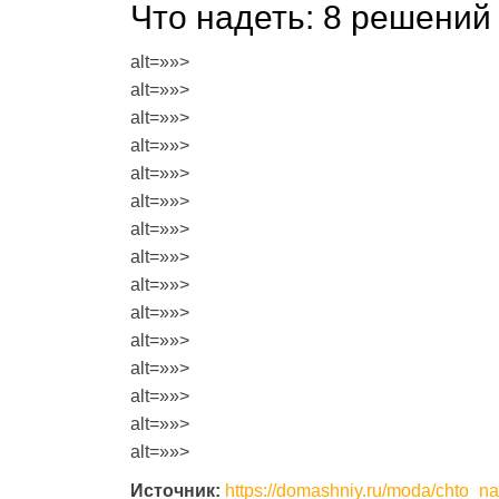
Что надеть: 8 решений
alt=»»>
alt=»»>
alt=»»>
alt=»»>
alt=»»>
alt=»»>
alt=»»>
alt=»»>
alt=»»>
alt=»»>
alt=»»>
alt=»»>
alt=»»>
alt=»»>
alt=»»>
Источник:
https://domashniy.ru/moda/chto_n