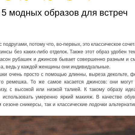
 5 модных образов для встреч
 подругами, потому что, во-первых, это классическое сочет
нсы без каких-либо отделок. Также этот образ удобен тем
фасон рубашек и джинсов бывает совершенно разным и с
ва, ведь у каждой женщины они индивидуальные.
ки очень просто с помощью длинны, выреза декольте, 
ого ремешка. То же самое касается джинсов: они могут
у, с высокой или низкой талией. К такому образу иде
 использовать умеренно яркий макияж. В качестве обу
 сезоне сникерсы, так и классические лодочки альтернати