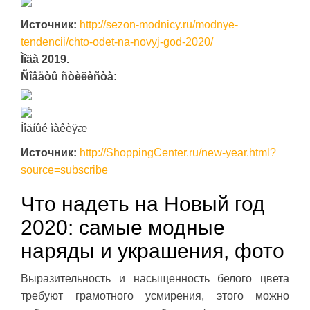
Источник:
http://sezon-modnicy.ru/modnye-
tendencii/chto-odet-na-novyj-god-2020/
Ìîäà 2019.
Ñîâåòû ñòèëèñòà:
Ìîäíûé ìàêèÿæ
Источник:
http://ShoppingCenter.ru/new-year.html?
source=subscribe
Что надеть на Новый год
2020: самые модные
наряды и украшения, фото
Выразительность и насыщенность белого цвета
требуют грамотного усмирения, этого можно