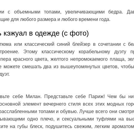
нии с объемными топами, увеличивающими бедра. Да
щие для любого размера и любого времени года.
ь кэжуал в одежде (с фото)
тюма или классический синий блейзер в сочетании с б
роение. Этому классическому корабельному дуэту п
пера красного цвета, желтого непромокаемого плаща, зе
е можете смешать два из вышеупомянутых цветов, чтоб
уэт.
авьте себе Милан. Представьте себе Париж! Чем бы н
сновной элемент вечернего стиля всех этих модных гор
 расслабленными топами и обувью. Лучше всего они смотря
рывающими одно плечо, и сексуальными туфлями на вы
сите на губы блеск, подушитесь свежим, легким аромато