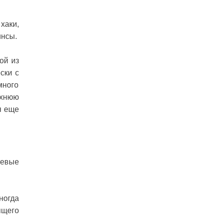
хаки,
инсы.
ой из
ски с
много
рхнюю
я еще
шевые
ногда
ящего