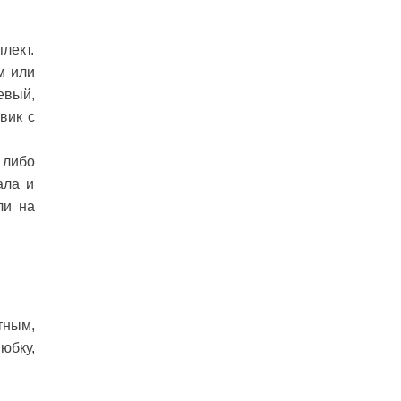
лект.
м или
евый,
вик с
 либо
ала и
ли на
тным,
юбку,