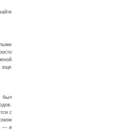
вайте
елыми
росто
леной
ы еще
и был
одов.
тся с
соком
м — и