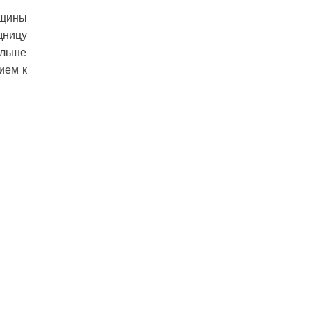
нщины
дницу
ольше
ием к