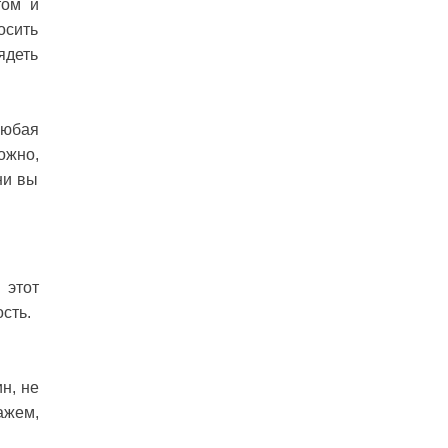
том и
осить
ядеть
Любая
ожно,
ни вы
 этот
сть.
н, не
ажем,