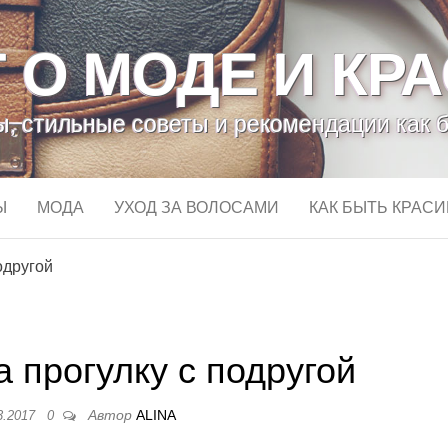
 О МОДЕ И КР
, стильные советы и рекомендации как 
Ы
МОДА
УХОД ЗА ВОЛОСАМИ
КАК БЫТЬ КРАС
одругой
а прогулку с подругой
Автор
ALINA
3.2017
0