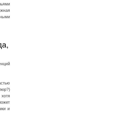
зьями
ажная
аными
да,
енций
астью
люр?)
 хотя
может
мки и