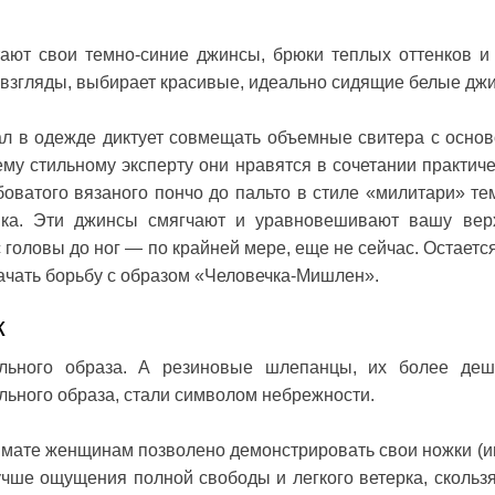
ают свои темно-синие джинсы, брюки теплых оттенков и 
 взгляды, выбирает красивые, идеально сидящие белые дж
ал в одежде диктует совмещать объемные свитера с основ
му стильному эксперту они нравятся в сочетании практиче
оватого вязаного пончо до пальто в стиле «милитари» те
тенка. Эти джинсы смягчают и уравновешивают вашу ве
с головы до ног — по крайней мере, еще не сейчас. Остаетс
начать борьбу с образом «Человечка-Мишлен».
к
ьного образа. А резиновые шлепанцы, их более де
льного образа, стали символом небрежности.
имате женщинам позволено демонстрировать свои ножки (и
учше ощущения полной свободы и легкого ветерка, скольз