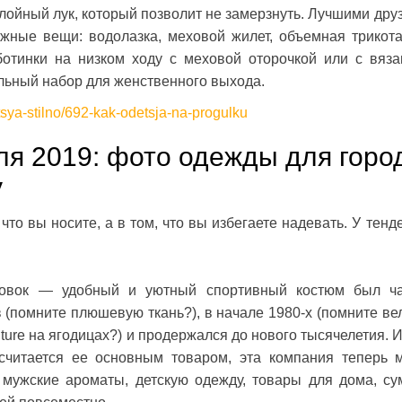
лойный лук, который позволит не замерзнуть. Лучшими дру
ажные вещи: водолазка, меховой жилет, объемная трикот
ботинки на низком ходу с меховой оторочкой или с вяз
альный набор для женственного выхода.
sya-stilno/692-kak-odetsja-na-progulku
ля 2019: фото одежды для горо
у
что вы носите, а в том, что вы избегаете надевать. У тенд
ровок — удобный и уютный спортивный костюм был ч
 (помните плюшевую ткань?), в начале 1980-х (помните ве
uture на ягодицах?) и продержался до нового тысячелетия. И
считается ее основным товаром, эта компания теперь 
мужские ароматы, детскую одежду, товары для дома, су