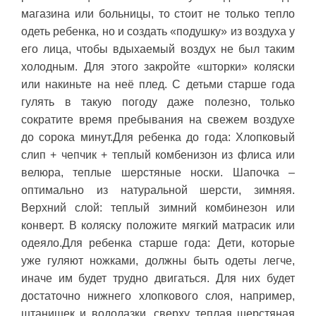
магазина или больницы, то стоит не только тепло
одеть ребенка, но и создать «подушку» из воздуха у
его лица, чтобы вдыхаемый воздух не был таким
холодным. Для этого закройте «шторки» коляски
или накиньте на неё плед. С детьми старше года
гулять в такую погоду даже полезно, только
сократите время пребывания на свежем воздухе
до сорока минут.Для ребенка до года: Хлопковый
слип + чепчик + теплый комбенизон из флиса или
велюра, теплые шерстяные носки. Шапочка –
оптимально из натуральной шерсти, зимняя.
Верхний слой: теплый зимний комбинезон или
конверт. В коляску положите мягкий матрасик или
одеяло.Для ребенка старше года: Дети, которые
уже гуляют ножками, должны быть одеты легче,
иначе им будет трудно двигаться. Для них будет
достаточно нижнего хлопкового слоя, например,
штанишек и водолазки, сверху теплая шерстяная