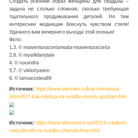
Создать осенний образ женщины для свадьбы –
задача не столько сложная, сколько требующая
тщательного продумывания деталей. Но тем
интереснее модницам блеснуть чувством стиля!
Удачного вам вечернего выхода этой осенью!
Фото:
1,3. © miaventuraconlamoda-miaventuraconla
2,8. © mysilkfairytale
4. © ruxandra
5,7. © viktoriyasen
6. © larisacostea89
Источник:
https://www.uwomen.ru/kak-odevatsya-
stilno/817-kak-odetsja-na-svadbu-osenju-gostjam-foto
Источник:
https://www.allwomens.ru/42019-v-kakom-
naryade-idti-na-svadbu-zhenshchine.html