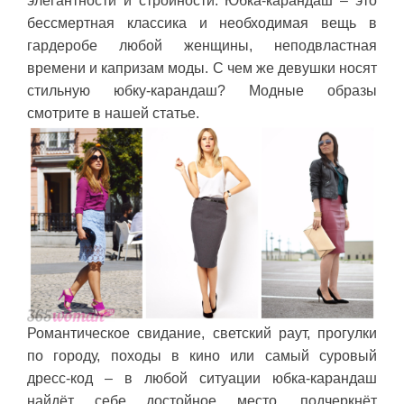
элегантности и стройности. Юбка-карандаш – это
бессмертная классика и необходимая вещь в
гардеробе любой женщины, неподвластная
времени и капризам моды. С чем же девушки носят
стильную юбку-карандаш? Модные образы
смотрите в нашей статье.
Романтическое свидание, светский раут, прогулки
по городу, походы в кино или самый суровый
дресс-код – в любой ситуации юбка-карандаш
найдёт себе достойное место, подчеркнёт