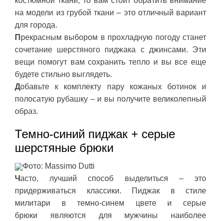
костюмной ткани, то вам стоит обратить внимание
на модели из грубой ткани – это отличный вариант
для города.
П
рекрасным выбором в прохладную погоду станет
сочетание шерстяного пиджака с джинсами. Эти
вещи помогут вам сохранить тепло и вы все еще
будете стильно выглядеть.
Д
обавьте к комплекту пару кожаных ботинок и
полосатую рубашку – и вы получите великолепный
образ.
Темно-синий пиджак + серые
шерстяные брюки
Фото: Massimo Dutti
Ч
асто, лучший способ выделиться – это
придерживаться классики. Пиджак в стиле
милитари в темно-синем цвете и серые
брюки являются для мужчины наиболее