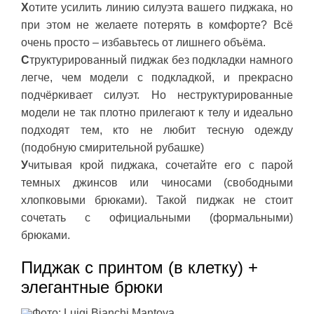
Х
отите усилить линию силуэта вашего пиджака, но
при этом не желаете потерять в комфорте? Всё
очень просто – избавьтесь от лишнего объёма.
С
труктурированный пиджак без подкладки намного
легче, чем модели с подкладкой, и прекрасно
подчёркивает силуэт. Но неструктурированные
модели не так плотно прилегают к телу и идеально
подходят тем, кто не любит тесную одежду
(подобную смирительной рубашке)
У
читывая крой пиджака, сочетайте его с парой
темных джинсов или чиносами (свободными
хлопковыми брюками). Такой пиджак не стоит
сочетать с официальными (формальными)
брюками.
Пиджак с принтом (в клетку) +
элегантные брюки
Фото: Luigi Bianchi Mantova