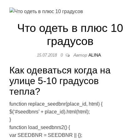
Что одеть в плюс 10
градусов
Автор
ALINA
15.07.2018
0
Как одеваться когда на
улице 5-10 градусов
тепла?
function replace_seedbnr(place_id, html) {
$(‘#seedbnrs’ + place_id).html(html);
}
function load_seedbnrs2() {
var SEEDBNR = SEEDBNR || {};