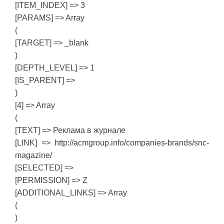
[ITEM_INDEX] => 3
[PARAMS] => Array
(
[TARGET] => _blank
)
[DEPTH_LEVEL] => 1
[IS_PARENT] =>
)
[4] => Array
(
[TEXT] => Реклама в журнале
[LINK] => http://acmgroup.info/companies-brands/snc-
magazine/
[SELECTED] =>
[PERMISSION] => Z
[ADDITIONAL_LINKS] => Array
(
)