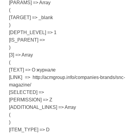
[PARAMS] => Array
(
[TARGET] => _blank
)
[DEPTH_LEVEL] => 1
[IS_PARENT] =>
)
[3] => Array
(
[TEXT] => О журнале
[LINK] => http://acmgroup.info/companies-brands/snc-
magazine/
[SELECTED] =>
[PERMISSION] => Z
[ADDITIONAL_LINKS] => Array
(
)
[ITEM_TYPE] => D