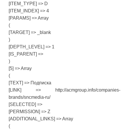
[ITEM_TYPE] => D
[ITEM_INDEX] => 4
[PARAMS] => Array
(
[TARGET] => _blank
)
[DEPTH_LEVEL] => 1
[IS_PARENT] =>
)
[5] => Array
(
[TEXT] => Подписка
[LINK] => http://acmgroup.info/companies-
brands/sncmedia-ru/
[SELECTED] =>
[PERMISSION] => Z
[ADDITIONAL_LINKS] => Array
(