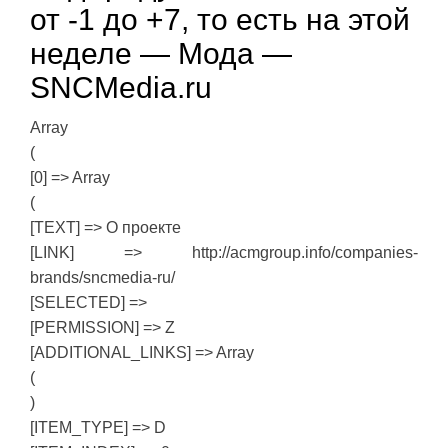
от -1 до +7, то есть на этой
неделе — Мода —
SNCMedia.ru
Array
(
[0] => Array
(
[TEXT] => О проекте
[LINK] => http://acmgroup.info/companies-
brands/sncmedia-ru/
[SELECTED] =>
[PERMISSION] => Z
[ADDITIONAL_LINKS] => Array
(
)
[ITEM_TYPE] => D