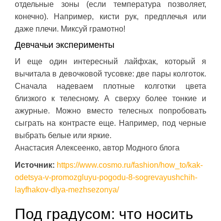
отдельные зоны (если температура позволяет,
конечно). Например, кисти рук, предплечья или
даже плечи. Миксуй грамотно!
Девчачьи эксперименты
И еще один интересный лайфхак, который я
вычитала в девочковой тусовке: две пары колготок.
Сначала надеваем плотные колготки цвета
близкого к телесному. А сверху более тонкие и
ажурные. Можно вместо телесных попробовать
сыграть на контрасте еще. Например, под черные
выбрать белые или яркие.
Анастасия Алексеенко, автор Модного блога
Источник:
https://www.cosmo.ru/fashion/how_to/kak-
odetsya-v-promozgluyu-pogodu-8-sogrevayushchih-
layfhakov-dlya-mezhsezonya/
Под градусом: что носить