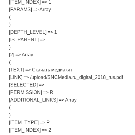
[ITEM_INDEX] => 1
[PARAMS] => Array
(
)
[DEPTH_LEVEL] => 1
[IS_PARENT] =>
)
[2] => Array
(
[TEXT] => Скачать медиакит
[LINK] => /upload/SNCMedia.ru_digital_2018_rus.pdf
[SELECTED] =>
[PERMISSION] => R
[ADDITIONAL_LINKS] => Array
(
)
[ITEM_TYPE] => P
[ITEM_INDEX] => 2