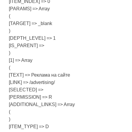
[ITEM_INDEX] => 0
[PARAMS] => Array
(
[TARGET] => _blank
)
[DEPTH_LEVEL] => 1
[IS_PARENT] =>
)
[1] => Array
(
[TEXT] => Реклама на сайте
[LINK] => /advertising/
[SELECTED] =>
[PERMISSION] => R
[ADDITIONAL_LINKS] => Array
(
)
[ITEM_TYPE] => D