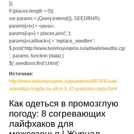
});
if (places.length > 0){
var params = jQuery.extend({}, SEEDBNR);
params[«t»] = «java»;
params[«p»] = places.join(‘,’);
params[«callback»] = ‘replace_seedbnr’;
$.post(‘http://www.bolshoyvopros.ru/ad/web/seedbs.cgi
’, params, function (data) {
$(‘.seedbnrs:first’).html(‘
Источник:
http://www.bolshoyvopros.ru/questions/967930-kak-
odevatsja-kogda-na-ulice-5-10-gradusov-tepla.html
Как одеться в промозглую
погоду: 8 согревающих
лайфхаков для
межсезонья | Журнал