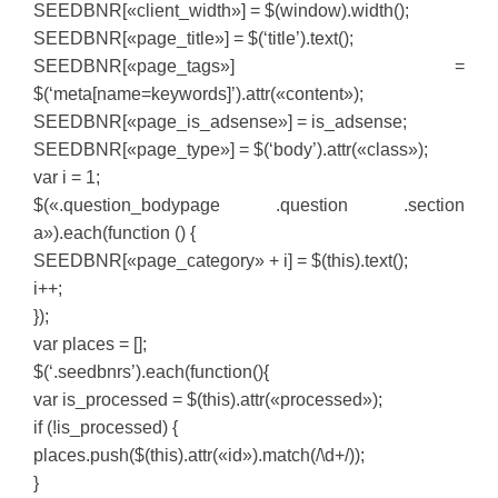
SEEDBNR[«client_width»] = $(window).width();
SEEDBNR[«page_title»] = $(‘title’).text();
SEEDBNR[«page_tags»] =
$(‘meta[name=keywords]’).attr(«content»);
SEEDBNR[«page_is_adsense»] = is_adsense;
SEEDBNR[«page_type»] = $(‘body’).attr(«class»);
var i = 1;
$(«.question_bodypage .question .section
a»).each(function () {
SEEDBNR[«page_category» + i] = $(this).text();
i++;
});
var places = [];
$(‘.seedbnrs’).each(function(){
var is_processed = $(this).attr(«processed»);
if (!is_processed) {
places.push($(this).attr(«id»).match(/\d+/));
}