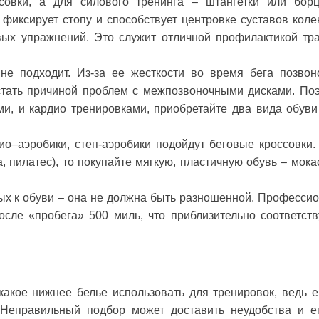
совки, а для силового тренинга – штангетки или борц
фиксирует стопу и способствует центровке суставов коле
ых упражнений. Это служит отличной профилактикой тр
не подходит. Из-за ее жесткости во время бега позвон
стать причиной проблем с межпозвоночными дисками. Поэ
и, и кардио тренировками, приобретайте два вида обуви
о–аэробики, степ-аэробики подойдут беговые кроссовки.
, пилатес), то покупайте мягкую, пластичную обувь – мока
ых к обуви – она не должна быть разношенной. Професси
сле «пробега» 500 миль, что приблизительно соответств
какое нижнее белье использовать для тренировок, ведь е
 Неправильный подбор может доставить неудобства и е