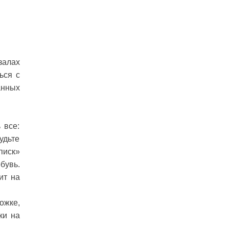
залах
ься с
анных
 все:
удьте
писк»
бувь.
ит на
ожке,
ки на