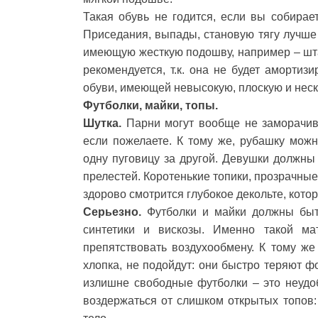
Такая обувь не годится, если вы собира
Приседания, выпады, становую тягу лучше
имеющую жесткую подошву, например – штан
рекомендуется, т.к. она не будет аморти
обуви, имеющей невысокую, плоскую и нес
Футболки, майки, топы.
Шутка.
Парни могут вообще не заморачива
если пожелаете. К тому же, рубашку мож
одну пуговицу за другой. Девушки должны
прелестей. Коротенькие топики, прозрачные
здорово смотрится глубокое декольте, кото
Серьезно.
Футболки и майки должны быт
синтетики и вискозы. Именно такой ма
препятствовать воздухообмену. К тому ж
хлопка, не подойдут: они быстро теряют ф
излишне свободные футболки – это неудо
воздержаться от слишком открытых топов: