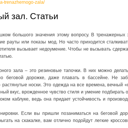
a-trenazhernogo-zala/
ый зал. Статьи
ишком большого значения этому вопросу. В тренажерных 
ие рауты или показы мод. Но часто приходится сталкиват
сетителя вызывает недоумение. Чтобы не вызывать сдерж
татью.
ого зала – это резиновые тапочки. В них можно делать
по беговой дорожке, даже плавать в бассейне. Не заб
 растянутые носки. Это одежда на все времена, вечный «
ый вкус, врожденное чувство стиля и умение подбирать о
ком каблуке, ведь она придает устойчивость и производ
енировки. Если вы пришли позаниматься на беговой дор
ыгать на скакалке, вам отлично подойдут легкие кроссов