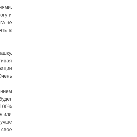
иями.
огу и
га не
ять в
ашку,
гивая
рации
Очень
ением
будет
 100%
е или
лучше
 свое