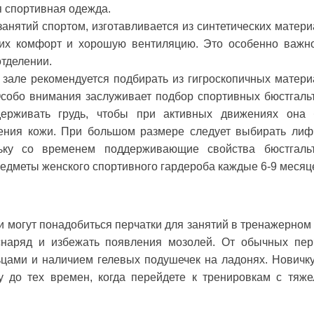
я спортивная одежда.
анятий спортом, изготавливается из синтетических матери
их комфорт и хорошую вентиляцию. Это особенно важн
тделении.
зале рекомендуется подбирать из гигроскопичных матери
Особо внимания заслуживает подбор спортивных бюстгаль
рживать грудь, чтобы при активных движениях она
ения кожи. При большом размере следует выбирать лиф
ьку со временем поддерживающие свойства бюстгаль
редметы женского спортивного гардероба каждые 6-9 месяц
могут понадобиться перчатки для занятий в тренажерном 
снаряд и избежать появления мозолей. От обычных пер
цами и наличием гелевых подушечек на ладонях. Новичку
ку до тех времен, когда перейдете к тренировкам с тяж