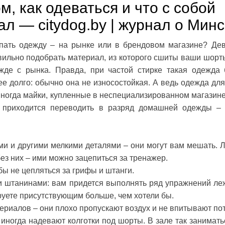
м, как одеваться и что с собой
л — citydog.by | журнал о Минс
пать одежду – на рынке или в брендовом магазине? Де
равильно подобрать материал, из которого сшиты ваши шорт
де с рынка. Правда, при частой стирке такая одежда 
е долго: обычно она не износостойкая. А ведь одежда для
Иногда майки, купленные в неспециализированном магазине
 приходится переводить в разряд домашней одежды – 
ми и другими мелкими деталями – они могут вам мешать. 
ез них – ими можно зацепиться за тренажер.
ы не цепляться за грифы и штанги.
и штанинами: вам придется выполнять ряд упражнений ле
руете присутствующим больше, чем хотели бы.
ериалов – они плохо пропускают воздух и не впитывают пот
 иногда надевают колготки под шорты. В зале так занимать