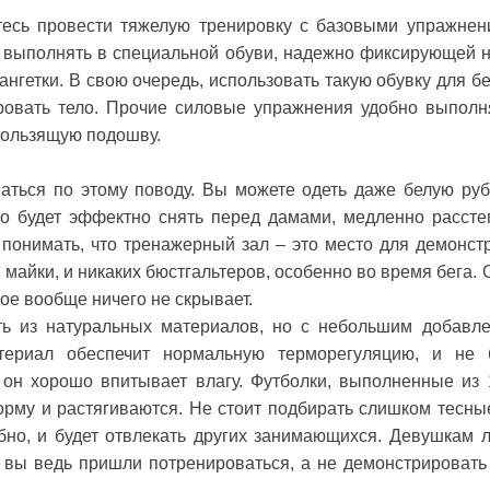
етесь провести тяжелую тренировку с базовыми упражнен
 выполнять в специальной обуви, надежно фиксирующей н
гетки. В свою очередь, использовать такую обувку для бе
зировать тело. Прочие силовые упражнения удобно выполн
кользящую подошву.
ться по этому поводу. Вы можете одеть даже белую руб
но будет эффектно снять перед дамами, медленно рассте
 понимать, что тренажерный зал – это место для демонст
 майки, и никаких бюстгальтеров, особенно во время бега. 
рое вообще ничего не скрывает.
ь из натуральных материалов, но с небольшим добавл
териал обеспечит нормальную терморегуляцию, и не 
е он хорошо впитывает влагу. Футболки, выполненные из
орму и растягиваются. Не стоит подбирать слишком тесны
бно, и будет отвлекать других занимающихся. Девушкам 
 вы ведь пришли потренироваться, а не демонстрировать