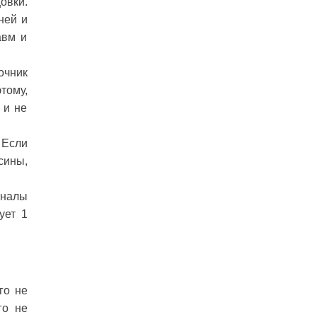
овки.
ней и
авм и
очник
тому,
 и не
 Если
сины,
оналы
ует 1
го не
го не