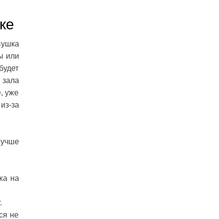
ке
вушка
ы или
будет
 зала
, уже
из-за
Лучше
жа на
.
ся не