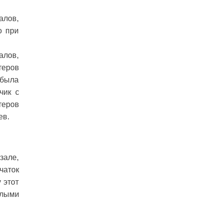
алов,
о при
алов,
теров
 была
чик с
теров
ев.
зале,
чаток
 этот
елыми