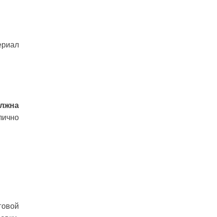
ериал
лжна
лично
говой