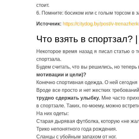
стоит.
6. Помните: босиком или с голым торсом в за
Источник:
https://citydog.by/post/v-trenazherk
Что взять в спортзал? 
Некоторое время назад я писал статью о т
спортзала.
Будем считать, что вы решились, но теперь 
мотивации и цели)?
Конечно спортивная одежда. О ней сегодня 
Вроде все просто и нет жестких требовани
трудно сдержать улыбку.
Мне часто прихо
в спортзале. Таких, по-моему, можно встрет
На них одеты:
Старая дырявая футболка, которую «не жал
Трико непонятного года рождения.
Сланцы с убойным запахом от ног.