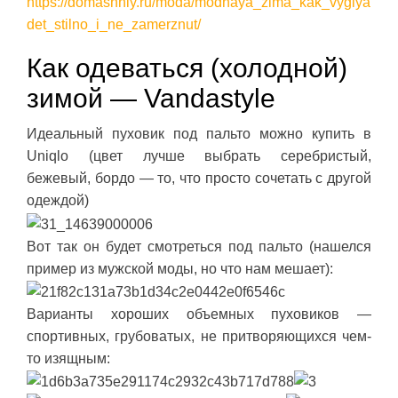
https://domashniy.ru/moda/modnaya_zima_kak_vyglya
det_stilno_i_ne_zamerznut/
Как одеваться (холодной)
зимой — Vandastyle
Идеальный пуховик под пальто можно купить в
Uniqlo (цвет лучше выбрать серебристый,
бежевый, бордо — то, что просто сочетать с другой
одеждой)
Вот так он будет смотреться под пальто (нашелся
пример из мужской моды, но что нам мешает):
Варианты хороших объемных пуховиков —
спортивных, грубоватых, не притворяющихся чем-
то изящным: