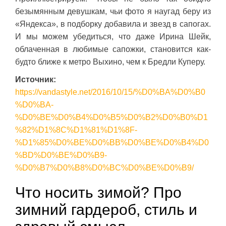
безымянным девушкам, чьи фото я наугад беру из
«Яндекса», в подборку добавила и звезд в сапогах.
И мы можем убедиться, что даже Ирина Шейк,
облаченная в любимые сапожки, становится как-
будто ближе к метро Выхино, чем к Бредли Куперу.
Источник:
https://vandastyle.net/2016/10/15/%D0%BA%D0%B0
%D0%BA-
%D0%BE%D0%B4%D0%B5%D0%B2%D0%B0%D1
%82%D1%8C%D1%81%D1%8F-
%D1%85%D0%BE%D0%BB%D0%BE%D0%B4%D0
%BD%D0%BE%D0%B9-
%D0%B7%D0%B8%D0%BC%D0%BE%D0%B9/
Что носить зимой? Про
зимний гардероб, стиль и