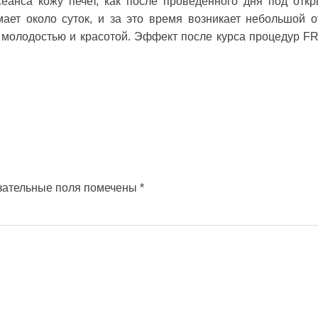
еанса кожу печет, как после проведенного дня под отк
ает около суток, и за это время возникает небольшой о
т молодостью и красотой. Эффект после курса процедур F
зательные поля помечены
*