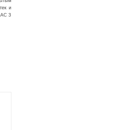
рытым
тек и
RAC 3