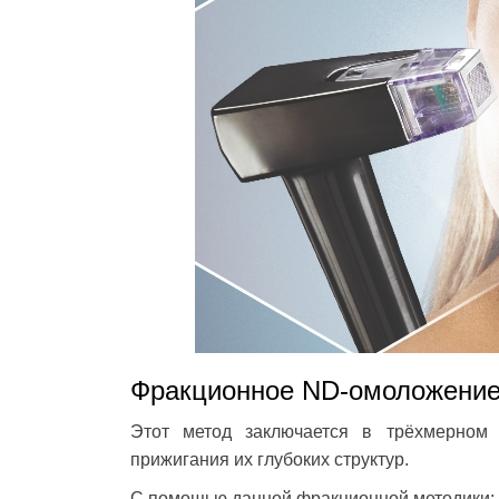
Фракционное ND-омоложение 
Этот метод заключается в трёхмерном 
прижигания их глубоких структур.
С помощью данной фракционной методики: