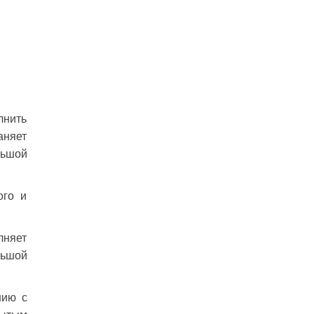
лнить
аняет
льшой
ого и
лняет
льшой
нию с