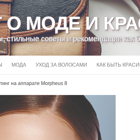
 О МОДЕ И КР
, стильные советы и рекомендации как 
Ы
МОДА
УХОД ЗА ВОЛОСАМИ
КАК БЫТЬ КРАС
инг на аппарате Morpheus 8