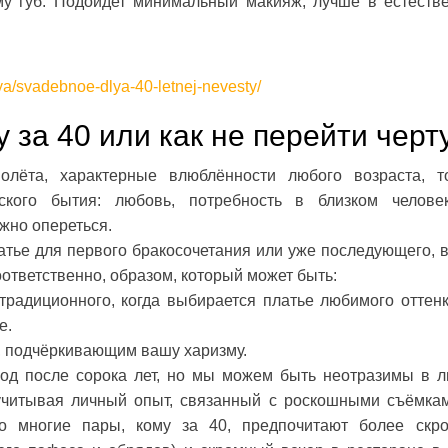
у губ. Подойдет минимальный макияж, лучше в естеств
tya/svadebnoe-dlya-40-letnej-nevesty/
 за 40 или как не перейти черт
лёта, характерные влюблённости любого возраста, т
кого бытия: любовь, потребность в близком челове
жно опереться.
атье для первого бракосочетания или уже последующего, 
ответственно, образом, который может быть:
радиционного, когда выбирается платье любимого оттенк
е.
, подчёркивающим вашу харизму.
лод после сорока лет, но мы можем быть неотразимы в 
 учитывая личный опыт, связанный с роскошными съёмка
то многие пары, кому за 40, предпочитают более скр