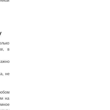
енной
у
олько
ке, в
важно
а, не
любом
ми на
омное