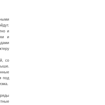
йными
йдут.
тно и
тки и
одами
ктеру
й, со
выше.
енные
м под
изма.
аряды
нтные