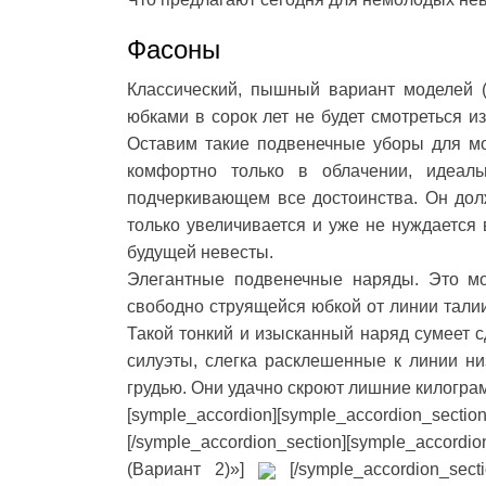
Фасоны
Классический, пышный вариант моделей 
юбками в сорок лет не будет смотреться 
Оставим такие подвенечные уборы для мо
комфортно только в облачении, идеал
подчеркивающем все достоинства. Он долж
только увеличивается и уже не нуждается 
будущей невесты.
Элегантные подвенечные наряды. Это мо
свободно струящейся юбкой от линии талии
Такой тонкий и изысканный наряд сумеет 
силуэты, слегка расклешенные к линии н
грудью. Они удачно скроют лишние килогра
[symple_accordion][symple_accordion_secti
[/symple_accordion_section][symple_accor
(Вариант 2)»]
[/symple_accordion_sect