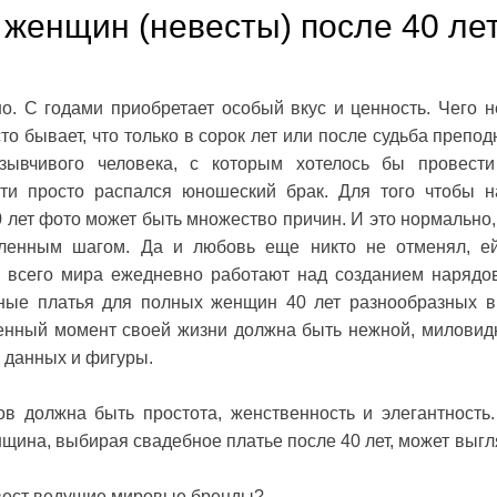
женщин (невесты) после 40 ле
о. С годами приобретает особый вкус и ценность. Чего н
то бывает, что только в сорок лет или после судьба препод
тзывчивого человека, с которым хотелось бы провест
ти просто распался юношеский брак. Для того чтобы н
лет фото может быть множество причин. И это нормально,
сленным шагом. Да и любовь еще никто не отменял, е
 всего мира ежедневно работают над созданием нарядо
бные платья для полных женщин 40 лет разнообразных в
венный момент своей жизни должна быть нежной, миловид
х данных и фигуры.
ов должна быть простота, женственность и элегантность
щина, выбирая свадебное платье после 40 лет, может выгл
.
евест ведущие мировые бренды?