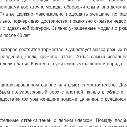
няя дама достаточно молода, обворожительна, она должна
 Платье должно максимально подходить женщине по раз
льно, подчеркивая достоинства, правильно скрывая недост
с идеальной фигурой. Сильно украшенные модели с рю
 после 40 лет.
 которое состоится торжество. Существует масса разных т
 крепдешин, шёлк, кружево, атлас. Атлас самый использ
модели платья. Кружево служит лишь украшением наряда. 
ециализированном салоне или шьют самостоятельно. Да
ъем полупрозрачный верх с плотной тканью в области г
недостатки фигуры женщине поможет длинная, струящаяся
тельные оттенки теней с легким блеском. Помаду подб