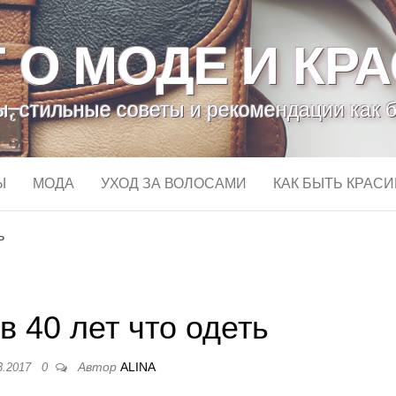
 О МОДЕ И КР
, стильные советы и рекомендации как 
Ы
МОДА
УХОД ЗА ВОЛОСАМИ
КАК БЫТЬ КРАС
ь
в 40 лет что одеть
Автор
ALINA
3.2017
0