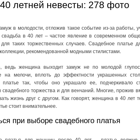
40 летней невесты: 278 фото
муж в молодости, отложив такое событие из-за работы, у
 свадьба в 40 лет – частое явление в современном обще
 для таких торжественных случаев. Свадебное платье д
 коллекции, рекомендованной модными стилистами.
о, ведь женщина выходит замуж не по молодой глупос
е на мелочи, вплоть до эффектности украшенных сто
 платье так, чтобы оно украшало ее, подчеркивало ст
свадебного торжества и для венчаний. Многие, прожив в
ать жизнь друг с другом. Как говорят, женщина в 40 лет т
тье стоит внимательнее.
ься при выборе свадебного платья
о платья для женщин после 40 лет – платье должно