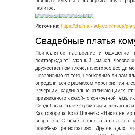
неяркую, идеально подчеркивающую форм
палитре.
Источник:
https://zhurnal-lady.com/moda/pla
Свадебные платья кому
Приподнятое настроение и ощущение по
подтверждают главный смысл человечес
дружественном плече, на которое всегда мо
Независимо от того, необходимо ли вам пл
определиться с размахом мероприятия и, со
Вечерним, кардинально отличающимся от т
привязанного к какой-то конкретной тематик
Свадебным, более скромным и элегантным
Как говорила Коко Шанель: «Никто не мо
возрасте». С чем я полностью согласен,
подобных регистрациях. Другое дело, ч