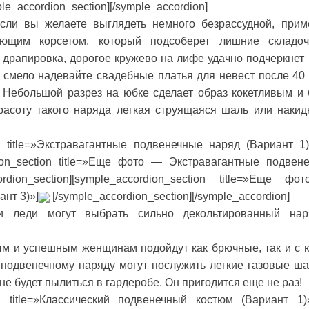
le_accordion_section][/symple_accordion]
сли вы желаете выглядеть немного безрассудной, прим
ющим корсетом, который подсоберет лишние складо
 драпировка, дорогое кружево на лифе удачно подчеркнет
– смело надевайте свадебные платья для невест после 40 
 Небольшой разрез на юбке сделает образ кокетливым и 
расоту такого наряда легкая струящаяся шаль или накид
ion title=»Экстравагантные подвенечные наряд (Вариант 1
rdion_section title=»Еще фото — Экстравагантные подвен
rdion_section][symple_accordion_section title=»Еще ф
нт 3)»]
[/symple_accordion_section][/symple_accordion]
и леди могут выбрать сильно декольтированный на
ым и успешным женщинам подойдут как брючные, так и с 
 подвенечному наряду могут послужить легкие газовые ш
не будет пылиться в гардеробе. Он пригодится еще не раз!
tion title=»Классический подвенечный костюм (Вариант 1