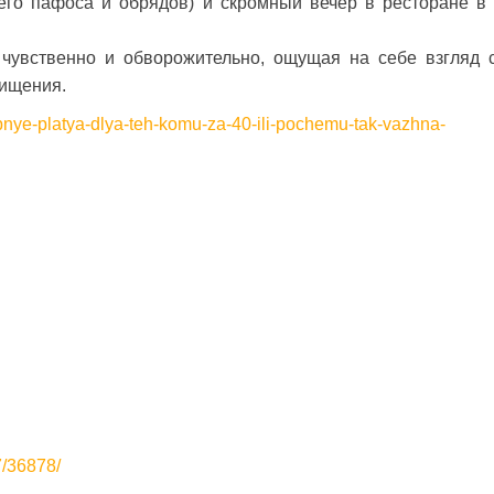
его пафоса и обрядов) и скромный вечер в ресторане в 
 чувственно и обворожительно, ощущая на себе взгляд 
хищения.
nye-platya-dlya-teh-komu-za-40-ili-pochemu-tak-vazhna-
7/36878/