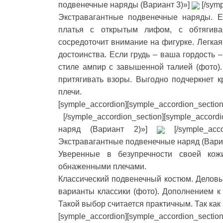
подвенечные наряды (Вариант 3)»]
[/symp
Экстравагантные подвенечные наряды. Е
платья с открытым лифом, с обтягива
сосредоточит внимание на фигурке. Легкая
достоинства. Если грудь – ваша гордость 
стиле ампир с завышенной талией (фото).
притягивать взоры. Выгодно подчеркнет к
плечи.
[symple_accordion][symple_accordion_sect
[/symple_accordion_section][symple_acco
наряд (Вариант 2)»]
[/symple_acco
Экстравагантные подвенечные наряд (Вариа
Уверенные в безупречности своей кож
обнаженными плечами.
Классический подвенечный костюм. Делов
варианты классики (фото). Дополнением к
Такой выбор считается практичным. Так как 
[symple_accordion][symple_accordion_sec