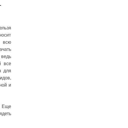
т
ельзя
носит
и всю
ачать
 ведь
й все
в для
идов,
ной и
. Еще
ядеть