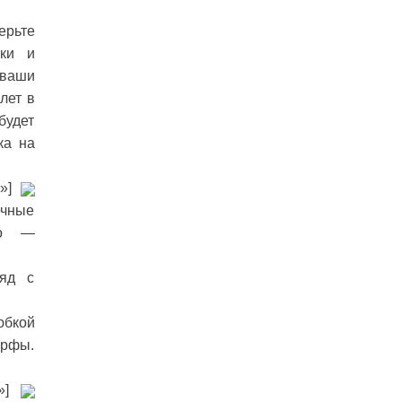
ерьте
чки и
 ваши
лет в
будет
ка на
)»]
ечные
ото —
ряд с
юбкой
арфы.
)»]