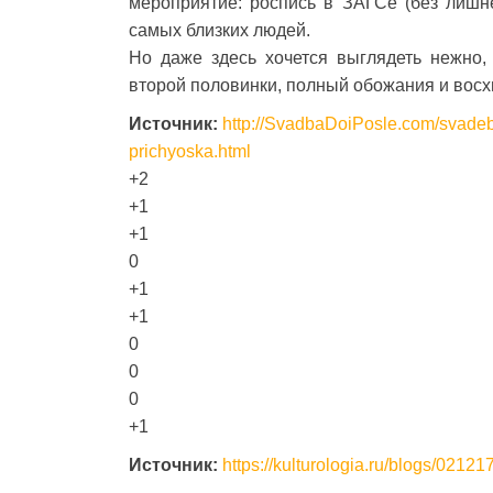
мероприятие: роспись в ЗАГСе (без лишн
самых близких людей.
Но даже здесь хочется выглядеть нежно,
второй половинки, полный обожания и вос
Источник:
http://SvadbaDoiPosle.com/svadeb
prichyoska.html
+2
+1
+1
0
+1
+1
0
0
0
+1
Источник:
https://kulturologia.ru/blogs/02121