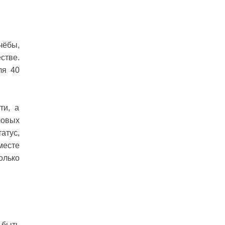
чёбы,
стве.
ля 40
ти, а
ловых
атус,
месте
олько
 быть