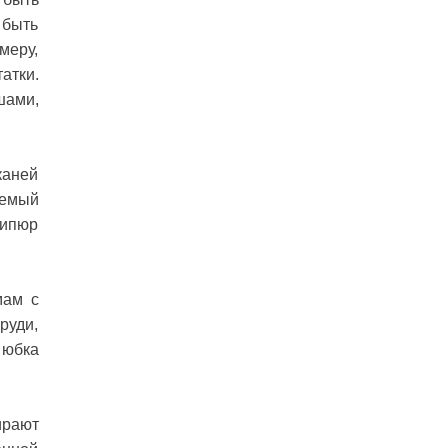
 быть
меру,
атки.
шами,
каней
уемый
Гипюр
мам с
руди,
 юбка
ирают