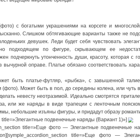
(фото) с богатыми украшениями на корсете и многосло
изысканно. Слишком обтягивающие варианты также не подо
лоденьких девушек. Леди будет себя чувствовать элеган
ьно подходящем по фигуре, скрывающем ее недоста
ен подчеркнуть утонченность души, красоту, которая с г
в вычурной оправе. Платье обязано соответствовать хара
жет быть платье-футляр, «рыбка», с завышенной талие
 (фото). Может быть в пол, до середины колена, или чуть 
сделать невесту неотразимой. Идеально смотрятся притал
иза, или же наряды в виде трапеции с ленточным пояско
ммы, небольшие изъяны фигуры, и придадут образу романт
on title=»Элегантные подвенечные наряды (Вариант 1)»]
dion_section title=»Еще фото — Элегантные подвенечные н
ion][symple_accordion_section title=»Еще фото — Элега