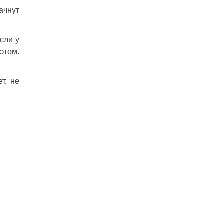
ачнут
сли у
этом.
т, не