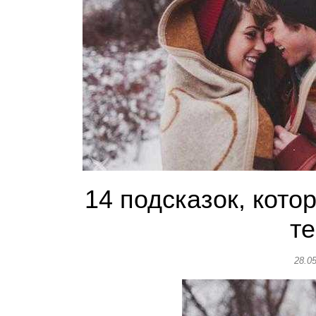
14 подсказок, кото
т
28.0