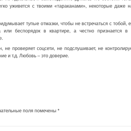
егко уживется с твоими «тараканами», некоторые даже н
идумывает тупые отмазки, чтобы не встречаться с тобой, е
 или беспорядок в квартире, а честно признается в 
е.
н, не проверяет соцсети, не подслушивает, не контролируе
ие и т.д. Любовь – это доверие.
зательные поля помечены
*