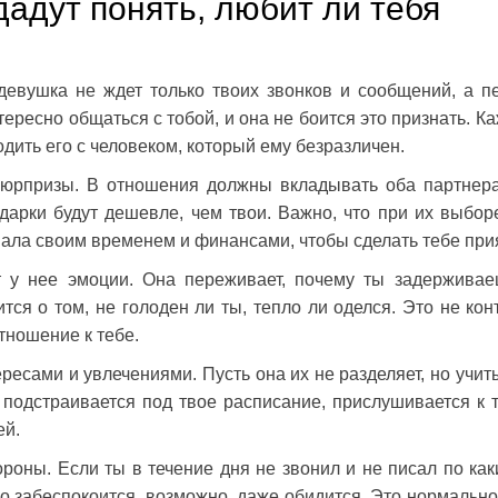
дадут понять, любит ли тебя
девушка не ждет только твоих звонков и сообщений, а п
интересно общаться с тобой, и она не боится это признать. К
одить его с человеком, который ему безразличен.
 сюрпризы. В отношения должны вкладывать оба партнера
дарки будут дешевле, чем твои. Важно, что при их выбор
вала своим временем и финансами, чтобы сделать тебе при
ет у нее эмоции. Она переживает, почему ты задерживае
ится о том, не голоден ли ты, тепло ли оделся. Это не кон
тношение к тебе.
ересами и увлечениями. Пусть она их не разделяет, но учит
 подстраивается под твое расписание, прислушивается к 
ей.
ороны. Если ты в течение дня не звонил и не писал по как
 забеспокоится, возможно, даже обидится. Это нормально