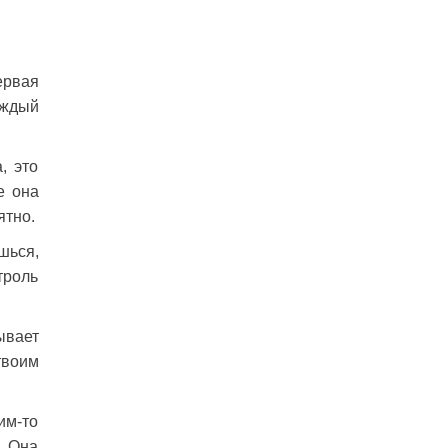
ервая
аждый
, это
е она
ятно.
шься,
троль
ывает
твоим
им-то
. Она