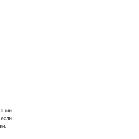
моции
 если
ки.