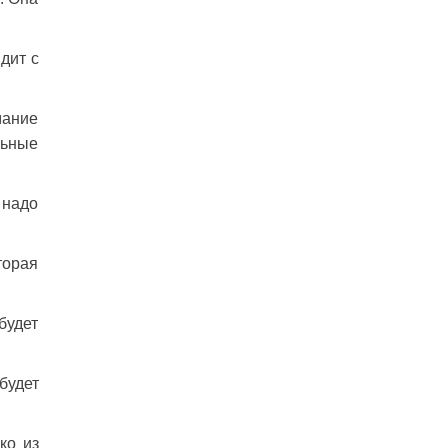
дит с
мание
льные
 надо
торая
будет
будет
ко из