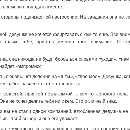
ше времени проводить вместе.
 стороны поднимает ей настроение. На свидании она не си
нной девушке не хочется флиртовать с кем-то еще. Все вни
ся только тебе, приятно именно твое внимание. Оста
на, она никогда не будет бросаться словами «уходи», «нам
 найдет компромисс.
ть любовь, нет деления на «я-ты», «твое-мое». Девушка, ко
ем, забот, разделять ответственность.
коллегой, приятой незнакомкой, с кем-то женского пола 
на не хочет делить тебя ни с кем. Это отличный знак.
ли вы не стали одной компанией, влюбленная девушка не 
я – твой выбор, и она его уважает.
ы не идеальны, и самонадеянно думать, что состоим толь