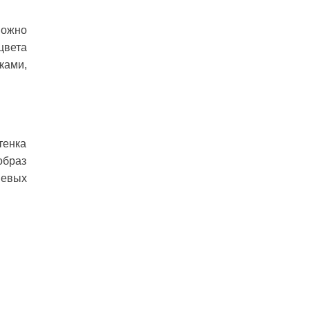
можно
цвета
ками,
.
тенка
образ
шевых