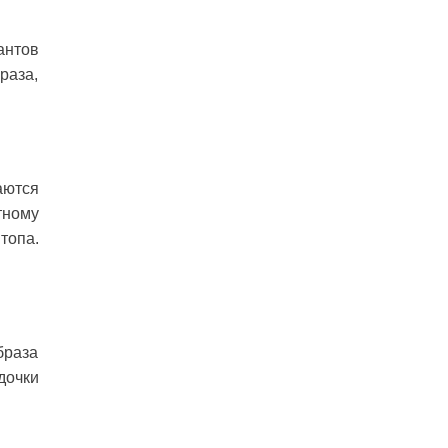
антов
раза,
аются
тному
топа.
браза
дочки