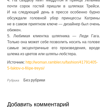
4. На свадьбу Кейт Миддлтон и принца Уильяма
почти сорок гостей пришли в шляпках Трейси.
И на следующий день в прессе особенно бурно
обсуждали головной убор принцессы Катрины
не в самом приятном ключе — дизайнер был очень
обижен.
5. Любимая клиентка шляпника — Леди Гага.
Только она может себе позволить носить на голове
самые эксцентричные его произведения, вроде
шлема из цветов или шляпы-лобстера.
Источник:
http://woman.rambler.ru/fashion/41791405-
5-faktov-o-filipe-treysi/
Без рубрики
Рубрика
Добавить комментарий