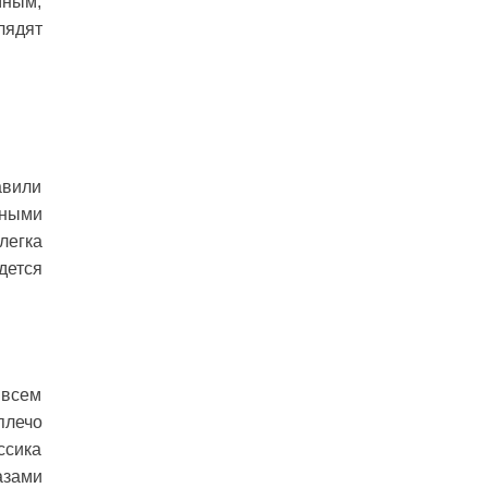
мным,
лядят
авили
вными
легка
дется
 всем
плечо
ссика
азами