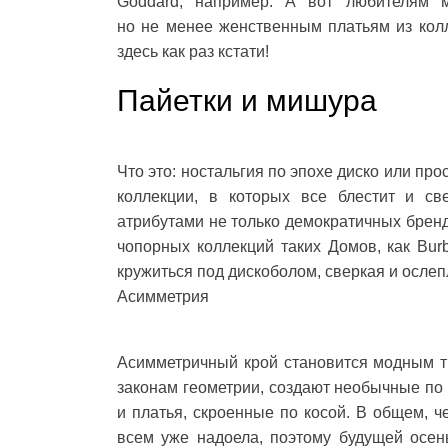
Goddard, например. А вот любителям м
но не менее женственным платьям из ко
здесь как раз кстати!
Пайетки и мишура
Что это: ностальгия по эпохе диско или пр
коллекции, в которых все блестит и с
атрибутами не только демократичных брендов
чопорных коллекций таких Домов, как Burb
кружиться под дискоболом, сверкая и ослепл
Асимметрия
Асимметричный крой становится модным т
законам геометрии, создают необычные по
и платья, скроенные по косой. В общем, ч
всем уже надоела, поэтому будущей осен