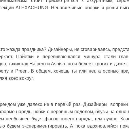
инимализма стоит присмотреться к аккуратным, скро
ллекции ALEXACHUNG. Ненавязчивые оборки и рюши выг
осто жажда праздника? Дизайнеры, не сговариваясь, предст
веркает. Пайетки и переливающаяся мишура стали гла
, таких как Halpern и Ashish, но и более строгих и даже с
erry и Preen. В общем, хочешь ты или нет, а осенью при
яя всех вокруг.
рендом уже далеко не в первый раз. Дизайнеры, вопреки
 форме наряды: юбки с неровным подолом, блузы на одно 
ем необычнее будет фасон твоего наряда, тем лучше. Кла
ью будем экспериментировать. А пока вдохновляйся пок