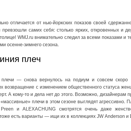
ьно отличается от нью-йоркских показов своей сдержанн
 превзошли самих себя: столько ярких, откровенных и де
столице! WMJ.ru внимательно следил за всеми показами и т
ми осенне-зимнего сезона.
иния плеч
 плечи — снова вернулось на подиум и совсем скоро 
 их возвращение с изменением общественного статуса же
рт. А кому-то и дела нет до этого. Возможно, дизайнерам п
е «массивные» плечи в этом сезоне выглядят агрессивно. П
х Preen и ALEXACHUNG смотрятся очень даже женств
, тоже есть варианты — ищи их в коллекциях JW Anderson и 