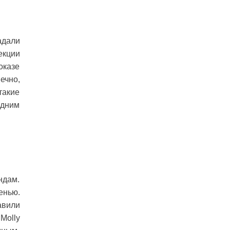
адали
екции
оказе
ечно,
такие
едним
ндам.
енью.
авили
Molly