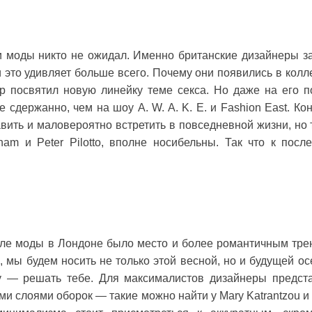
и моды никто не ожидал. Именно британские дизайнеры з
и это удивляет больше всего. Почему они появились в колл
р посвятил новую линейку теме секса. Но даже на его п
сдержанно, чем на шоу A. W. A. K. E. и Fashion East. Кон
ить и маловероятно встретить в повседневной жизни, но 
ham и Peter Pilоttо, вполне носибельны. Так что к посл
еле моды в Лондоне было место и более романтичным тре
 мы будем носить не только этой весной, но и будущей ос
у — решать тебе. Для максималистов дизайнеры предст
 слоями оборок — такие можно найти у Mary Katrantzou и 