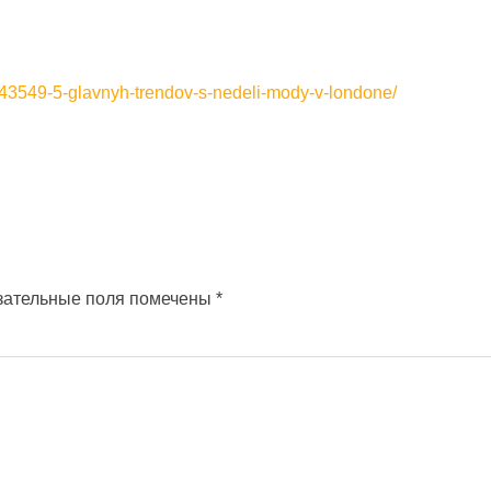
743549-5-glavnyh-trendov-s-nedeli-mody-v-londone/
зательные поля помечены
*