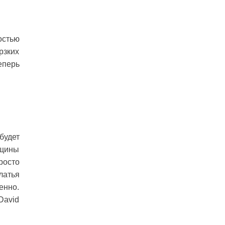
остью
рзких
еперь
будет
нщины
росто
латья
енно.
David