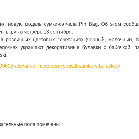
л новую модель сумки-сэтчела Pin Bag. Об этом сообщ
ты.ру» в четверг, 13 сентября.
в различных цветовых сочетаниях (черный, молочный, т
епочках украшают декоративные булавки с бабочкой, п
ski.
0799605-alexander-mcqueen-vypustil-sumku-s-bulavkoy/
зательные поля помечены
*