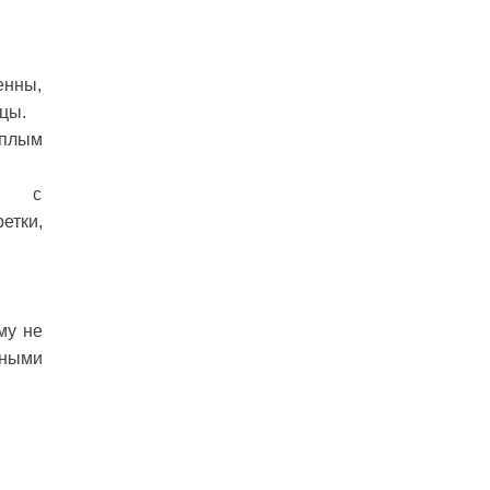
енны,
цы.
еплым
ть с
етки,
му не
нными