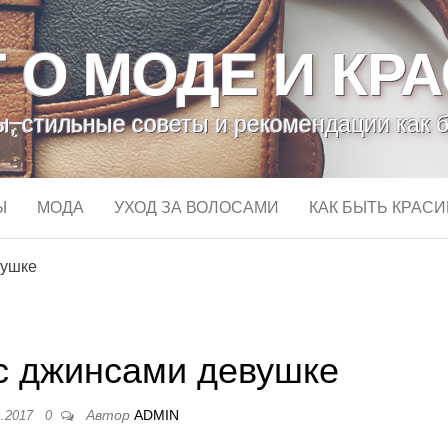
 О МОДЕ И КР
, стильные советы и рекомендации как 
Ы
МОДА
УХОД ЗА ВОЛОСАМИ
КАК БЫТЬ КРАС
вушке
 с джинсами девушке
Автор
ADMIN
1.2017
0