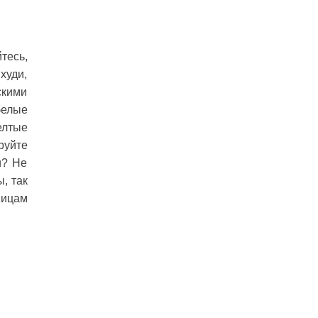
тесь,
худи,
скими
белые
елтые
руйте
и? Не
, так
ницам