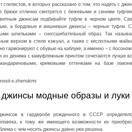
 стилистов, в которых рассказано о том, что надеть с джи
ие брюки отлично смотрятся с бежевыми и синими туфля
цветным джинсам подбирайте туфли в черном цвете. Св
ьке, а бордовые и вишневые джинсы – черные туфли. 
ными шпильками – сногсшибательный образ. Так назыв
ным верхом в стиле кэжуал, а также с кислотными майк
но гармонируют с обувью на каблуке, а именно – с босонож
и из денима с камуфляжным принтом сочетаются лучше вс
мандариновыми, кремовыми оттенками на базе лакон
-nosit-s-zhenskimi
ь джинсы модные образы и луки
 джинсов в гардеробе рожденного в СССР определял
еловека, к тому же имеющего возможности их приобрес
облема с чем носить джинсы давно уже решена.