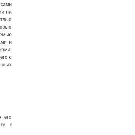
нсами
ми на
етлые
Серые
аемые
ами и
ками,
его с
ичных
о его
ти, к