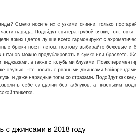
енды? Смело носите их с узкими скинни, только постарай
части наряда. Подойдут свитера грубой вязки, толстовки, 
ели ярких цветов лучше всего гармонируют с ахроматиче
етные брюки носят летом, поэтому выбирайте бежевые и 
их штанов можно продублировать в сумке или браслете. Ж
и пиджаками, а также с голубыми блузами. Поэксперименти
же обувью. Что носить с рваными джинсами-бойфрендам
блузы и даже нарядные топы со стразами. Подойдут как кеды
озволить себе сандалии без каблуков, а низеньким мод
окой танкетке.
ь с джинсами в 2018 году