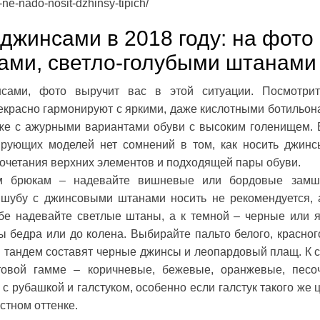
-ne-nado-nosit-dzhinsy-tipich/
 джинсами в 2018 году: на фото
дами, светло-голубыми штанами
сами, фото выручит вас в этой ситуации. Посмотри
екрасно гармонируют с яркими, даже кислотными ботильон
кже с ажурными вариантами обуви с высоким голенищем. 
ирующих моделей нет сомнений в том, как носить джинс
очетания верхних элементов и подходящей пары обуви.
ым брюкам – надевайте вишневые или бордовые зам
 шубу с джинсовыми штанами носить не рекомендуется, 
бе надевайте светлые штаны, а к темной – черные или я
 бедра или до колена. Выбирайте пальто белого, красног
й тандем составят черные джинсы и леопардовый плащ. К 
товой гамме – коричневые, бежевые, оранжевые, песо
 рубашкой и галстуком, особенно если галстук такого же ц
астном оттенке.