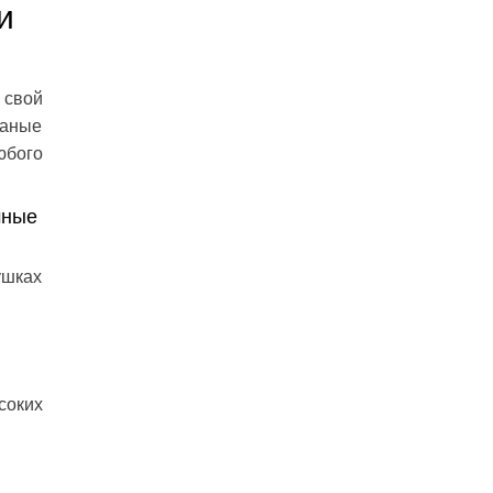
и
 свой
ваные
юбого
мные
ушках
соких