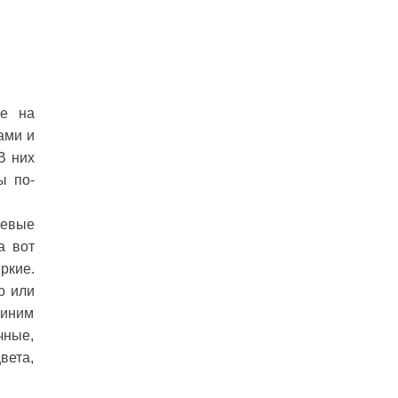
те на
ами и
В них
ы по-
шевые
а вот
ркие.
о или
синим
чные,
вета,