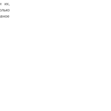
и их,
олько
авное