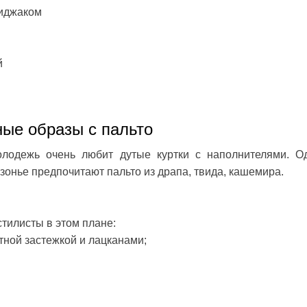
пиджаком
й
ые образы с пальто
олодежь очень любит дутые куртки с наполнителями. О
онье предпочитают пальто из драпа, твида, кашемира.
тилисты в этом плане:
тной застежкой и лацканами;