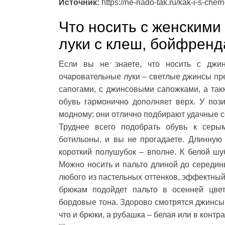
Источник:
https://ne-nado-tak.ru/kak-i-s-chem
Что носить с женскими
луки с клеш, бойфрен
Если вы не знаете, что носить с джин
очаровательные луки – светлые джинсы пр
сапогами, с джинсовыми сапожками, а та
обувь гармонично дополняет верх. У поз
модному: они отлично подбирают удачные с
Труднее всего подобрать обувь к сер
ботильоны, и вы не прогадаете. Длинную
короткий полушубок – вполне. К белой шу
Можно носить и пальто длиной до середины
любого из пастельных оттенков, эффектны
брюкам подойдет пальто в осенней цве
бордовые тона. Здорово смотрятся джинсы с
что и брюки, а рубашка – белая или в контр