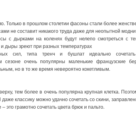
о. Только в прошлом столетии фасоны стали более женств
сами не составит никакого труда даже для неопытной модни
сы с дырками на коленях будут нелепо смотреться с т
о и дыры зреют при разных температурах
нных сил, типа тренч и бушлат идеально сочета
м сезоне очень популярны маленькие французские бер
льным, но в то же время невероятно кокетливым.
верху, тем более в очень популярна крупная клетка. Поэто
И даже классику можно удачно сочетать со скини, заправле
– это грамотно сочетать цвета брюк и пальто.