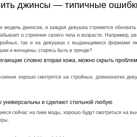
осить джинсы — типичные ошибк
 модель джинсов, и каждая девушка стремится обновить
абывает о строении своего тела и возрасте. Например, р
стройных, так и на девушках с выдающимися формами л
шки и женщины, старясь быть в тренде?
егающие словно вторая кожа, можно скрыть пробле
скинни хорошо смотрятся на стройных, длинноногих дев
 универсальны и сделают стильной любую
еся сейчас на пике моды, хорошо будут смотреться на вы
уры.