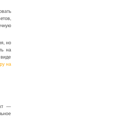
овать
етов,
ичную
я, но
ть на
 виде
ру на
ект —
льное