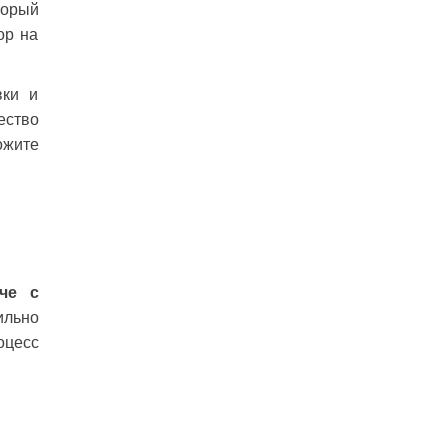
торый
ор на
вки и
ество
ожите
че с
льно
оцесс