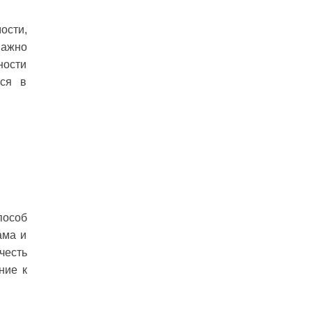
ости,
Важно
ности
тся в
пособ
ама и
честь
ние к