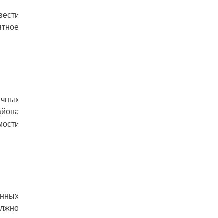
вести
ятное
ичных
айона
мости
енных
олжно