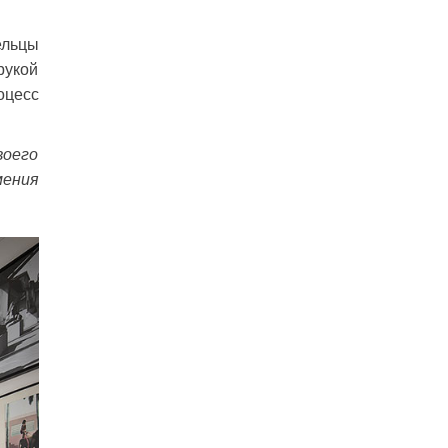
ельцы
рукой
оцесс
воего
ения