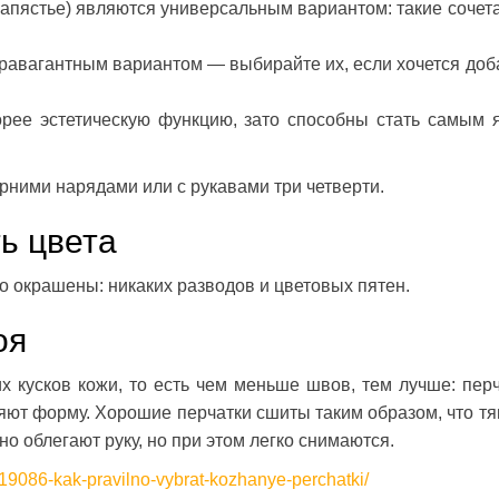
 запястье) являются универсальным вариантом: такие сочет
равагантным вариантом — выбирайте их, если хочется доб
орее эстетическую функцию, зато способны стать самым 
рними нарядами или с рукавами три четверти.
ь цвета
 окрашены: никаких разводов и цветовых пятен.
оя
 кусков кожи, то есть чем меньше швов, тем лучше: перч
ряют форму. Хорошие перчатки сшиты таким образом, что тя
о облегают руку, но при этом легко снимаются.
819086-kak-pravilno-vybrat-kozhanye-perchatki/