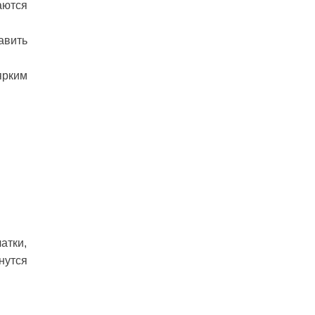
аются
авить
ярким
атки,
нутся