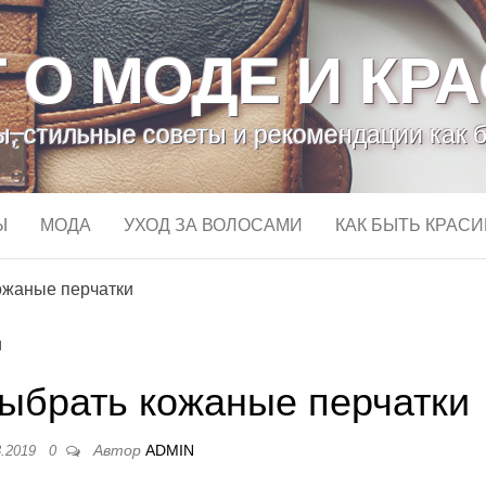
 О МОДЕ И КР
, стильные советы и рекомендации как 
Ы
МОДА
УХОД ЗА ВОЛОСАМИ
КАК БЫТЬ КРАС
ожаные перчатки
выбрать кожаные перчатки
Автор
ADMIN
3.2019
0