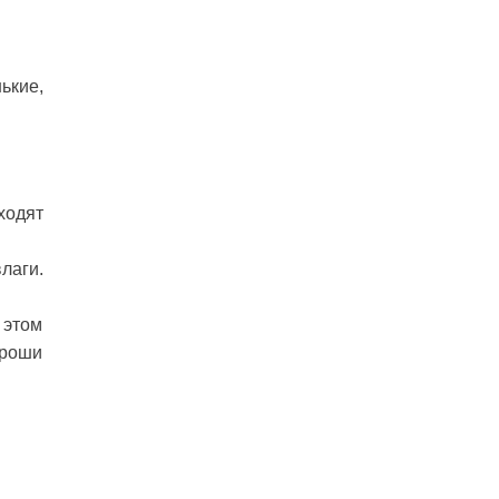
ькие,
ходят
лаги.
 этом
ороши