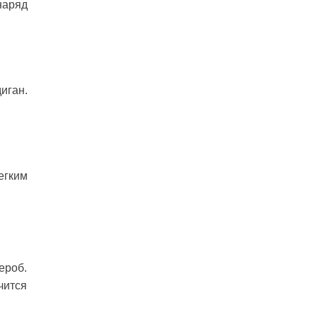
наряд
иган.
егким
роб.
чится