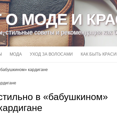
 О МОДЕ И КР
, стильные советы и рекомендации как 
Ы
МОДА
УХОД ЗА ВОЛОСАМИ
КАК БЫТЬ КРАС
 «бабушкином» кардигане
 стильно в «бабушкином»
кардигане