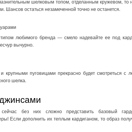
блазнительным шелковым топом, отделанным кружевом, то 
и. Шансов остаться незамеченной точно не останется.
суарами
готипом любимого бренда — смело надевайте ее под кард
ресчур вычурно.
и крупными пуговицами прекрасно будет смотреться с л
ного шелка.
 джинсами
ейчас без них сложно представить базовый гарде
ры! Если дополнить их теплым кардиганом, то образ полу