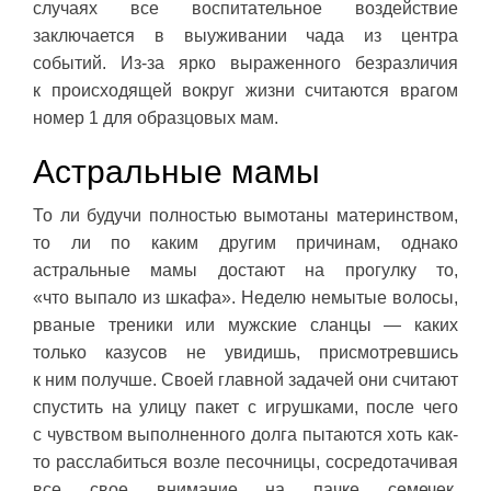
случаях все воспитательное воздействие
заключается в выуживании чада из центра
событий. Из-за ярко выраженного безразличия
к происходящей вокруг жизни считаются врагом
номер 1 для образцовых мам.
Астральные мамы
То ли будучи полностью вымотаны материнством,
то ли по каким другим причинам, однако
астральные мамы достают на прогулку то,
«что выпало из шкафа». Неделю немытые волосы,
рваные треники или мужские сланцы — каких
только казусов не увидишь, присмотревшись
к ним получше. Своей главной задачей они считают
спустить на улицу пакет с игрушками, после чего
с чувством выполненного долга пытаются хоть как-
то расслабиться возле песочницы, сосредотачивая
все свое внимание на пачке семечек,