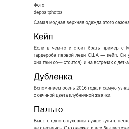
Фото:
depositphotos
Самая модная верхняя одежда этого сезона:
Кейп
Если в чем-то и стоит брать пример с 
гардероба первой леди США — кейп. Он у
она таки со— стоится), и на встречах с дет
Дубленка
Вспоминаем осень 2016 года и самую узн
с овчиной цвета клубничной жвачки.
Пальто
Вместо одного пуховика лучше купить неско
не стесняясь. Сто одежек, и все без застеж