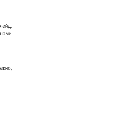
лейд,
 нами
ажно,