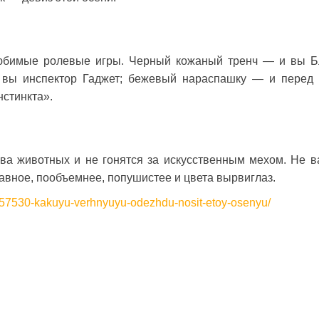
юбимые ролевые игры. Черный кожаный тренч — и вы Б
 вы инспектор Гаджет; бежевый нараспашку — и перед
нстинкта».
ва животных и не гонятся за искусственным мехом. Не в
авное, пообъемнее, попушистее и цвета вырвиглаз.
1057530-kakuyu-verhnyuyu-odezhdu-nosit-etoy-osenyu/