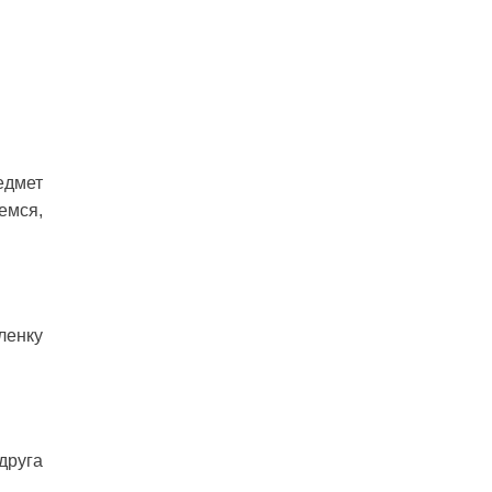
едмет
емся,
ленку
друга