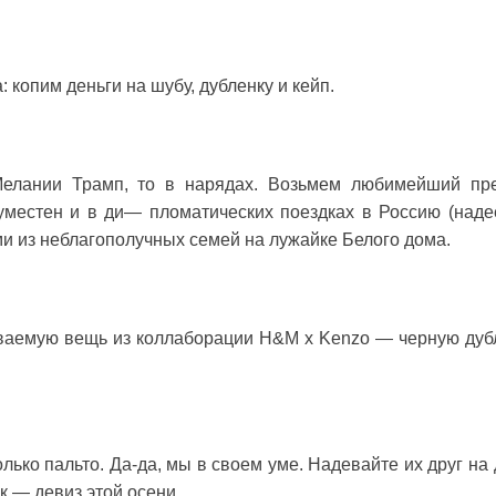
 копим деньги на шубу, дубленку и кейп.
Мелании Трамп, то в нарядах. Возьмем любимейший пр
местен и в ди— пломатических поездках в Россию (наде
ьми из неблагополучных семей на лужайке Белого дома.
аваемую вещь из коллаборации H&M x Kenzo — черную дуб
лько пальто. Да-да, мы в своем уме. Надевайте их друг на 
ек — девиз этой осени.