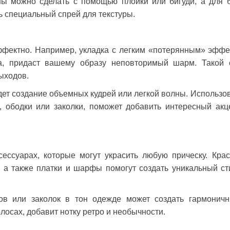
ы можно сделать с помощью плойки или бигуди, а для 
 специальный спрей для текстуры.
ффектно. Например, укладка с легким «потерянным» эффе
а, придаст вашему образу неповторимый шарм. Такой 
ыходов.
ет создание объемных кудрей или легкой волны. Использо
и, ободки или заколки, поможет добавить интересный акц
сессуарах, которые могут украсить любую прическу. Кра
, а также платки и шарфы помогут создать уникальный ст
ов или заколок в тон одежде может создать гармонич
лосах, добавит нотку ретро и необычности.