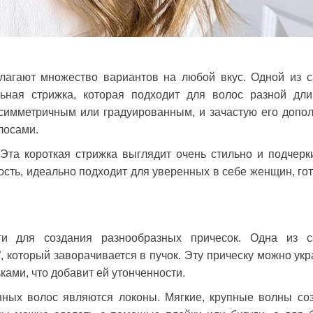
лагают множество вариантов на любой вкус. Одной из 
ьная стрижка, которая подходит для волос разной дл
асимметричным или градуированным, и зачастую его допо
лосами.
Эта короткая стрижка выглядит очень стильно и подчерк
вость, идеально подходит для уверенных в себе женщин, го
и для создания разнообразных причесок. Одна из 
, который заворачивается в пучок. Эту прическу можно укр
ами, что добавит ей утонченности.
ных волос являются локоны. Мягкие, крупные волны со