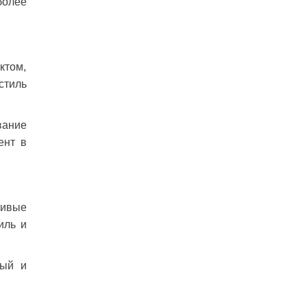
более
ктом,
стиль
вание
ент в
сивые
иль и
ный и