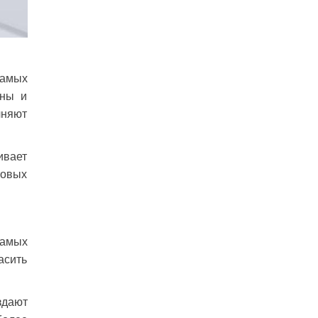
самых
ины и
лняют
ивает
товых
самых
асить
здают