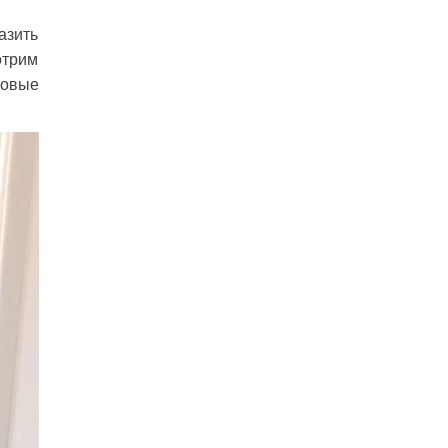
азить
отрим
новые