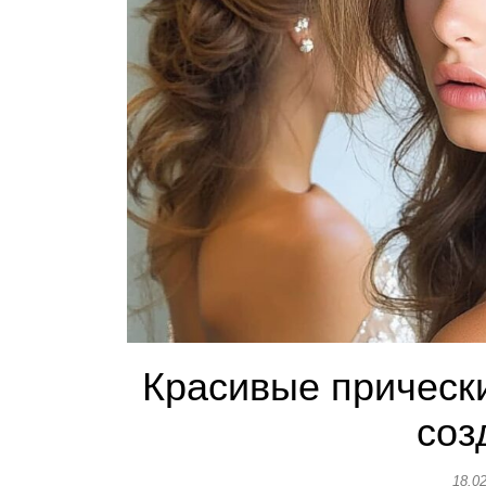
Красивые прически
соз
18.0