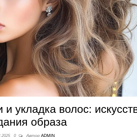
 и укладка волос: искусст
дания образа
Автор
ADMIN
2.2025
0