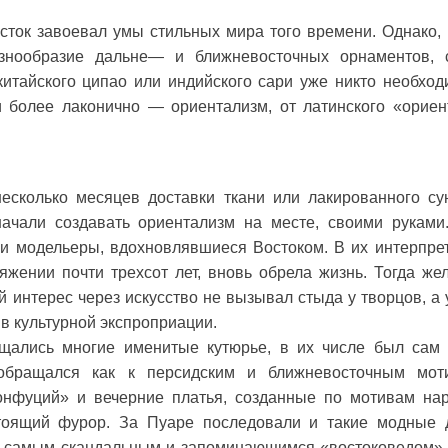
сток завоевал умы стильных мира того времени. Однако, 
знообразие дальне— и ближневосточных орнаментов, 
китайского ципао или индийского сари уже никто необхо
ли более лаконично — ориентализм, от латинского «орие
есколько месяцев доставки ткани или лакированного су
начали создавать ориентализм на месте, своими руками.
 и модельеры, вдохновлявшиеся Востоком. В их интерпре
жении почти трехсот лет, вновь обрела жизнь. Тогда же
й интерес через искусство не вызывал стыда у творцов, а у
в культурной экспроприации.
ащались многие именитые кутюрье, в их числе был сам
бращался как к персидским и ближневосточным мот
Конфуций» и вечерние платья, созданные по мотивам на
стоящий фурор. За Пуаре последовали и такие модные 
нако самым скандальным и запоминающимся «востоковедом»