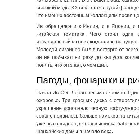
высокой моды XX века стал другой француз
что именно восточным коллекциям посвяще
Ив обращался и к Индии, и к Японии, и 
китайская тематика. Чего стоил один 
и скандальный из всех когда-либо выпущен
Молодой дизайнер был в восторге от всего
он не побывал ни разу до выпуска коллек
понять, что он знал, о чем шил.
Пагоды, фонарики и р
Начал Ив Сен-Лоран весьма скромно. Един
ожерелье. Три красных диска с отверстия
украшение дополняло черную кофту-джерси 
couture появилось больше намеков на кита
уже была видна цветная вышивка бабочек и
шанхайские дамы в начале века.