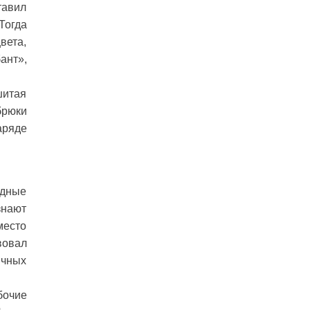
тавил
Тогда
вета,
ант»,
шитая
брюки
аряде
одные
знают
место
вовал
ичных
бочие