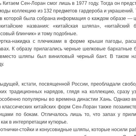
 Китаем Сен-Лоран смог лишь в 1977 году. Тогда он предс
оды коллекцию из 132 предметов гардероба и украшений. 
, в которой была собрана информация о каждом образе — ц
итайские названия: «китайская шляпа», «китайский б
исовый блинчик» и тому подобные.
уртка-накидка с плечиками в форме крыши пагоды, рас
авах. К образу прилагались черные шелковые бархатные 
 вместо шляпы был виниловый черный бант. В таком н
у.
дыдущей, кстати, посвященной России, преобладали своб
ких традиционных нарядов, глядя на коллекцию, сразу у
 особенно популярны во времена династии Хань. Однако в
з классических китайских форм Сен-Лоран также позаимст
ицами по бокам. Отличалось лишь то, что запах у прил
 как в интерпретации кутюрье.
отнички-стойки и конусовидные шляпы, которые носили ра