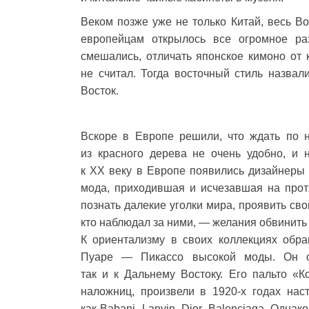
Веком позже уже не только Китай, весь Во
европейцам открылось все огромное ра
смешались, отличать японское кимоно от 
не считал. Тогда восточный стиль назва
Восток.
Вскоре в Европе решили, что ждать по н
из красного дерева не очень удобно, и 
к XX веку в Европе появились дизайнеры
мода, приходившая и исчезавшая на протя
познать далекие уголки мира, проявить сво
кто наблюдал за ними, — желания обвинить 
К ориентализму в своих коллекциях обр
Пуаре — Пикассо высокой моды. Он о
так и к Дальнему Востоку. Его пальто «
наложниц, произвели в 1920-х годах на
как Babani, Lanvin, Dior, Balenciaga. Од