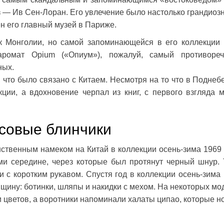
 — Ив Сен-Лоран. Его увлечение было настолько грандиоз
н его главный музей в Париже.
к Монголии, но самой запоминающейся в его коллекции
аромат Opium («Опиум»), пожалуй, самый противоре
ных.
, что было связано с Китаем. Несмотря на то что в Поднеб
ции, а вдохновение черпал из книг, с первого взгляда 
исовые блинчики
ственным намеком на Китай в коллекции осень-зима 1969
ми середине, через которые был протянут черный шнур. 
с коротким рукавом. Спустя год в коллекции осень-зима 
йщину: ботинки, шляпы и накидки с мехом. На некоторых мо
 цветов, а воротники напоминали халаты ципао, которые н