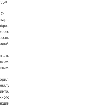
одить
: О —
тарь,
ique,
моего
оран.
одой,
знать
змом,
нным,
орил:
рналу
инта,
жного
екции