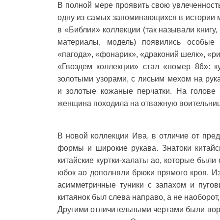
В полной мере проявить свою увлеченность
одну из самых запоминающихся в истории м
в «Библии» коллекции (так называли книгу
материалы, модель) появились особые к
«пагода», «фонарик», «драконий шелк», «р
«Гвоздем коллекции» стал «номер 86»: к
золотыми узорами, с лисьим мехом на рук
и золотые кожаные перчатки. На голове
женщина походила на отважную воительниц
В новой коллекции Ива, в отличие от пре
формы и широкие рукава. Знатоки китайс
китайские куртки-халаты ао, которые были
юбок ао дополняли брюки прямого кроя. И
асимметричные туники с запахом и пугов
китаянок был слева направо, а не наоборот,
Другими отличительными чертами были вор