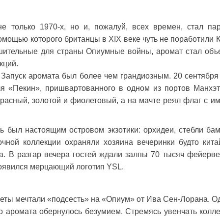
 только 1970-х, но и, пожалуй, всех времен, стал п
омощью которого британцы в XIX веке чуть не поработили К
ушительные для страны Опиумные войны, аромат стал объ
кций.
 Запуск аромата был более чем грандиозным. 20 сентября
ля «Пекин», пришвартованного в одном из портов Манхэт
расный, золотой и фиолетовый, а на мачте реял флаг с и
 был настоящим островом экзотики: орхидеи, стебли бам
очной коллекции охраняли хозяина вечеринки будто кита
. В разгар вечера гостей ждали залпы 70 тысяч фейерве
появился мерцающий логотип YSL.
еты мечтали «подсесть» на «Опиум» от Ива Сен-Лорана. О
о аромата обернулось безумием. Стремясь увенчать колл