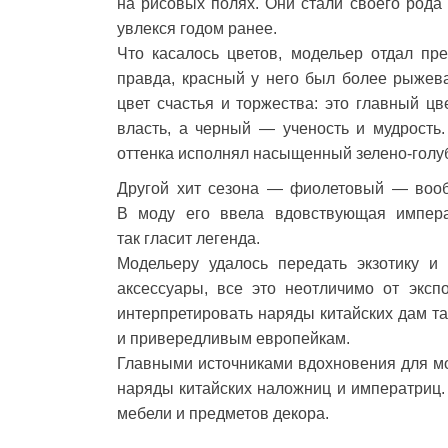
на рисовых полях. Они стали своего род
увлекся годом ранее.
Что касалось цветов, модельер отдал пре
правда, красный у него был более рыжева
цвет счастья и торжества: это главный ц
власть, а черный — ученость и мудрость.
оттенка исполнял насыщенный зелено-голу
Другой хит сезона — фиолетовый — вообщ
В моду его ввела вдовствующая импера
так гласит легенда.
Модельеру удалось передать экзотику и 
аксессуары, все это неотличимо от эксп
интерпретировать наряды китайских дам т
и привередливым европейкам.
Главными источниками вдохновения для мо
наряды китайских наложниц и императриц. 
мебели и предметов декора.