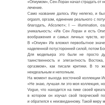
«Опиумом», Сен-Лоран начал страдать от н
лечение.
Само название далось Иву нелегко, и бы
orgasm, оргазм, единение реального с поту
благодать, Абсолют»; I — illumination, 
уникальность: «Ив Сен Лоран и есть Опи
воображения и самых личных чувств, ко
В «Опиум» Ив вложил первобытное значе
наделенной потусторонней силой, потом Бог
Для модельера это были не просто ду
таинственность и элегантность Востока
оргазмом», как писали критики. В то 
неидеальным и неполным.
На момент выхода восточной коллекции Ив
«Не знаю, лучшая ли это моя коллекция, н
Vogue, что находится на пике своей креат
в котором он изучал свой творческий п
и обратился к неизведанному. Такой миру 