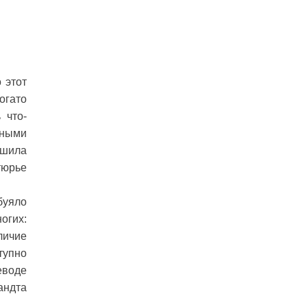
 этот
огато
 что-
рными
ешила
тюрье
уяло
огих:
личие
тупно
еводе
андта