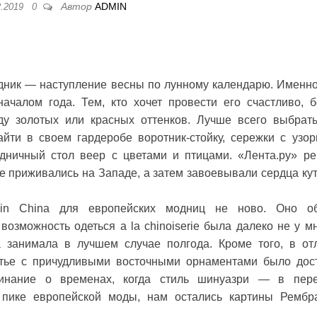
Автор
ADMIN
2.2019
0
дник — наступление весны по лунному календарю. Именно
ачалом года. Тем, кто хочет провести его счастливо, б
ду золотых или красных оттенков. Лучше всего выбрать
айти в своем гардеробе воротник-стойку, сережки с узо
здничный стол веер с цветами и птицами. «Лента.ру» р
де приживались на Западе, а затем завоевывали сердца ку
n China для европейских модниц не ново. Оно об
 возможность одеться a la chinoiserie была далеко не у мн
 занимала в лучшем случае полгода. Кроме того, в от
атье с причудливыми восточными орнаментами было дос
инание о временах, когда стиль шинуазри — в пер
пике европейской моды, нам остались картины Рембр