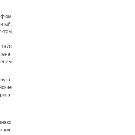
арфюм
итай,
ектом
 1978
тена.
менем
бука,
йские
рков.
днако
екцию