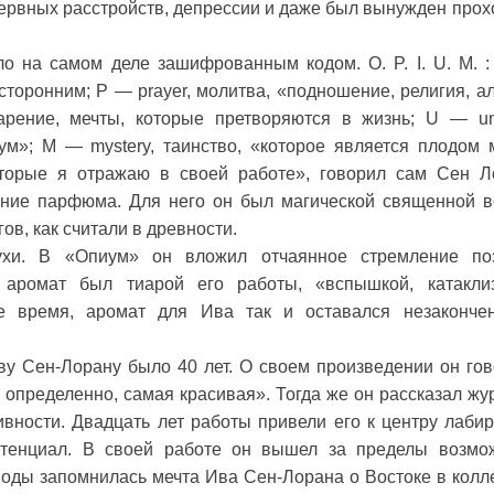
ервных расстройств, депрессии и даже был вынужден прох
ло на самом деле зашифрованным кодом. O. P. I. U. M. 
сторонним; Р — prayer, молитва, «подношение, религия, ал
озарение, мечты, которые претворяются в жизнь; U — un
ум»; M — mystery, таинство, «которое является плодом 
торые я отражаю в своей работе», говорил сам Сен Л
ние парфюма. Для него он был магической священной в
ов, как считали в древности.
хи. В «Опиум» он вложил отчаянное стремление по
, аромат был тиарой его работы, «вспышкой, катакли
же время, аромат для Ива так и оставался незаконче
у Сен-Лорану было 40 лет. О своем произведении он гов
о определенно, самая красивая». Тогда же он рассказал жу
ивности. Двадцать лет работы привели его к центру лабир
отенциал. В своей работе он вышел за пределы возмо
моды запомнилась мечта Ива Сен-Лорана о Востоке в колл