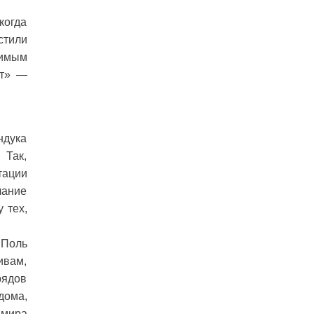
когда
стили
димым
нт» —
ндука
 Так,
тации
лание
 тех,
 Поль
ивам,
рядов
дома,
 мира