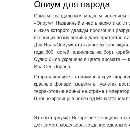
Опиум для народа
Самым скандальным модным явлением не
«Опиум». Названный в честь наркотика, с п
и из-за которого дважды произошли разр
всеобщих возмущений и даже протестных а
Для Ива «Опиум» стал апогеем коллекции.
года 800 гостей поднялись на борт кораб
Судно было украшено в цвета аромата — к
Ива Сен-Лорана.
Отправлявшийся в опиумный круиз корабль
красные фонари, модели в туалетах вост
терракотовые воины на страже императора
В конце зрелища в небе над Манхэттеном 
Это был триумф. Вскоре все женщины план
для самого модельера создание идеальног