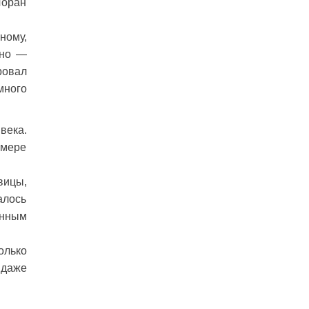
Лоран
ному,
нно —
ровал
много
века.
 мере
вицы,
алось
енным
олько
 даже