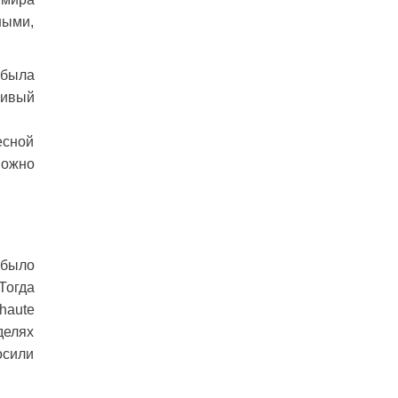
ными,
 была
чивый
есной
можно
 было
Тогда
haute
делях
осили