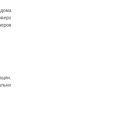
 дома
оверх
неров
нщин.
ально