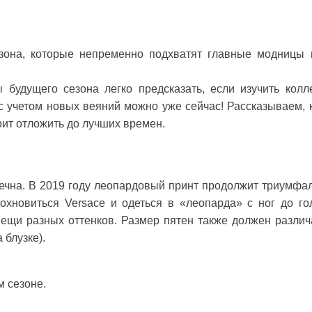
зона, которые непременно подхватят главные модницы 
 будущего сезона легко предсказать, если изучить колл
с учетом новых веяний можно уже сейчас! Рассказываем, 
тоит отложить до лучших времен.
вечна. В 2019 году леопардовый принт продолжит триумфа
хновиться Versace и одеться в «леопарда» с ног до го
вещи разных оттенков. Размер пятен также должен различ
 блузке).
м сезоне.