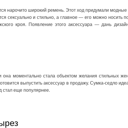
тся нарочито широкий ремень. Этот ход придумали модные
тся сексуально и стильно, а главное — его можно носить п
жского кроя. Появление этого аксессуара — дань дизай
 и она моментально стала объектом желания стильных же
отовится выпустить аксессуар в продажу. Сумка-седло иде
од стал еще популярнее.
вырез