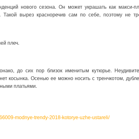
енций нового сезона. Он может украшать как макси-пл
м. Такой вырез красноречив сам по себе, поэтому не тр
ей плеч.
онако, до сих пор близок именитым кутюрье. Неудивите
ет косынка. Осенью ее можно носить с тренчкотом, дубле
шными платьями.
566009-modnye-trendy-2018-kotorye-uzhe-ustareli/