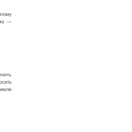
этому
мма —
енить
осить
 мюли