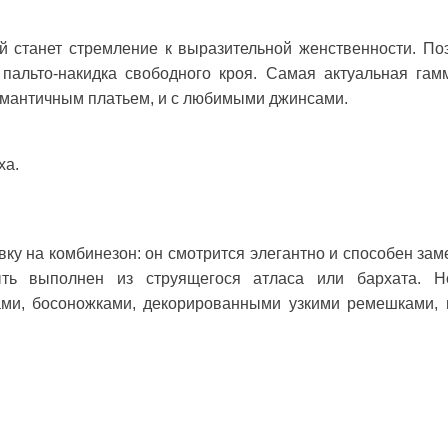
й станет стремление к выразительной женственности. По
пальто-накидка свободного кроя. Самая актуальная га
романтичным платьем, и с любимыми джинсами.
ха.
вку на комбинезон: он смотрится элегантно и способен зам
ть выполнен из струящегося атласа или бархата. Н
ами, босоножками, декорированными узкими ремешками,
ь