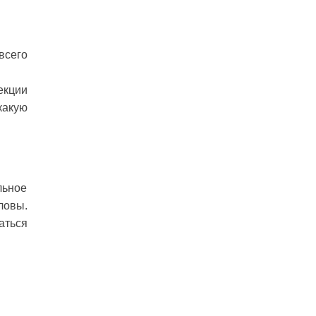
всего
екции
какую
льное
ловы.
аться