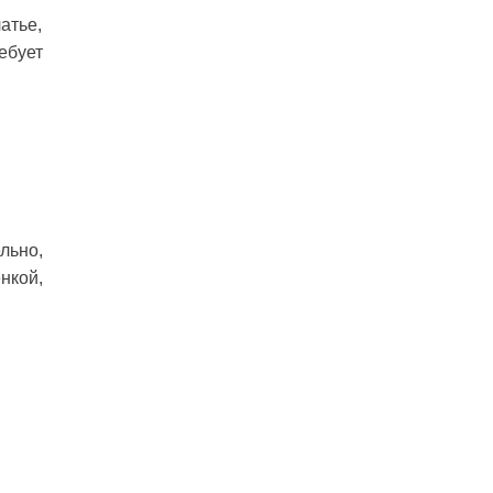
атье,
ебует
льно,
нкой,