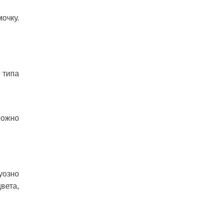
очку.
 типа
можно
уозно
вета,