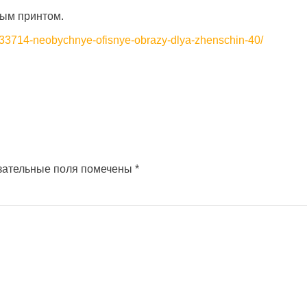
ым принтом.
1033714-neobychnye-ofisnye-obrazy-dlya-zhenschin-40/
зательные поля помечены
*