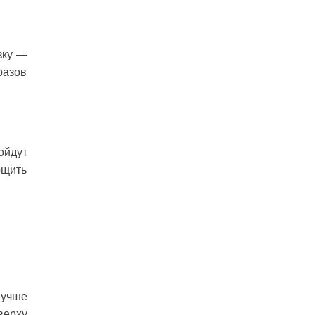
зку —
разов
ойдут
рщить
Лучше
верху