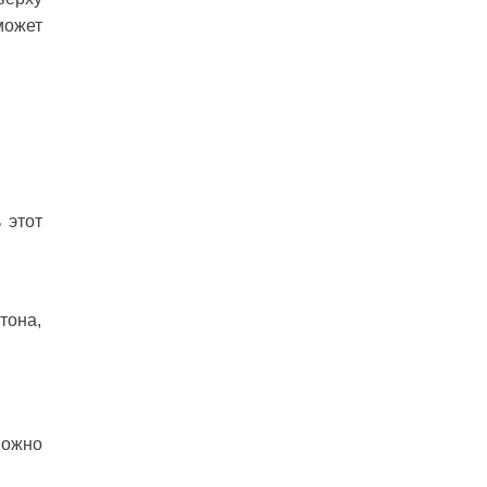
может
 этот
тона,
можно