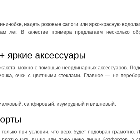
ини-юбке, надеть розовые сапоги или ярко-красную водола
ам лет. В качестве примера предлагаем несколько об
+ яркие аксессуары
 жакета, можно с помощью неординарных аксессуаров. Под
мочка, очки с цветными стеклами. Главное — не перебо
иалковый, сапфировый, изумрудный и вишневый.
форты
только при условии, что верх будет подобран грамотно. 
 платье чуть выше или даже ниже линии ботфортов, а с