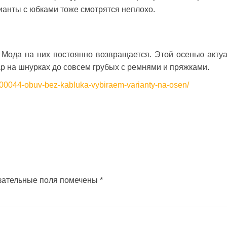
ианты с юбками тоже смотрятся неплохо.
. Мода на них постоянно возвращается. Этой осенью акту
ар на шнурках до совсем грубых с ремнями и пряжками.
700044-obuv-bez-kabluka-vybiraem-varianty-na-osen/
зательные поля помечены
*