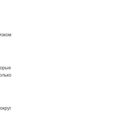
изком
торые
олько
округ