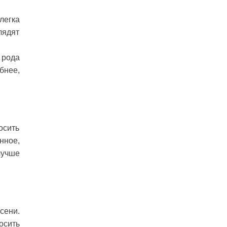
легка
лядят
 рода
бнее,
осить
нное,
лучше
сени.
осить