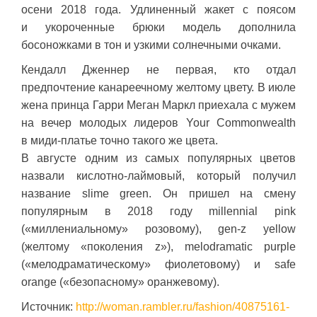
осени 2018 года. Удлиненный жакет с поясом
и укороченные брюки модель дополнила
босоножками в тон и узкими солнечными очками.
Кендалл Дженнер не первая, кто отдал
предпочтение канареечному желтому цвету. В июле
жена принца Гарри Меган Маркл приехала с мужем
на вечер молодых лидеров Your Commonwealth
в миди-платье точно такого же цвета.
В августе одним из самых популярных цветов
назвали кислотно-лаймовый, который получил
название slime green. Он пришел на смену
популярным в 2018 году millennial pink
(«миллениальному» розовому), gen-z yellow
(желтому «поколения z»), melodramatic purple
(«мелодраматическому» фиолетовому) и safe
orange («безопасному» оранжевому).
Источник:
http://woman.rambler.ru/fashion/40875161-