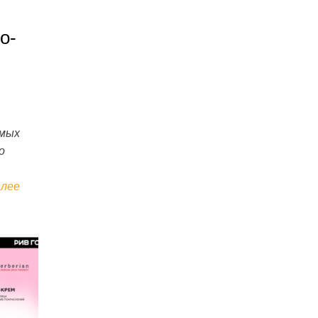
o-
амых
о
алее