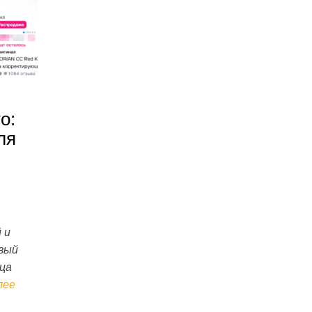
о:
ля
 и
вый
ца
лее