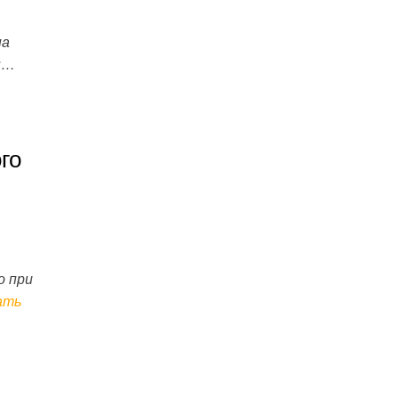
на
ы…
го
о при
ать