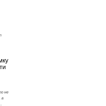
т
мку
ти
то не
 а
л…