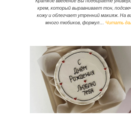
Краткое введение Вы подбираете универ
крем, который выравнивает тон, подсве
кожу и облегчает утренний макияж. На 
много тюбиков, формул…
Читать да