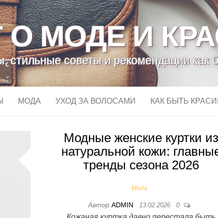
 О МОДЕ И КР
, стильные советы и рекомендации как 
Ы
МОДА
УХОД ЗА ВОЛОСАМИ
КАК БЫТЬ КРАС
Модные женские куртки и
натуральной кожи: главны
тренды сезона 2026
Мода
Автор
ADMIN
13.02.2026
0
Кожаная куртка давно перестала быть