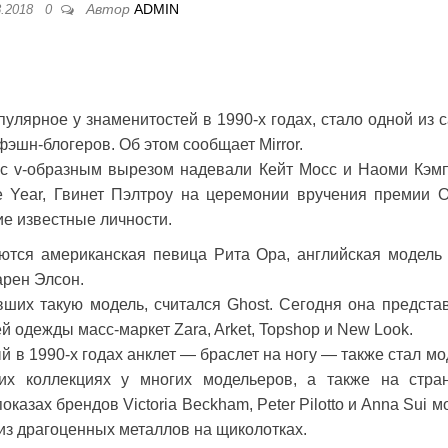
Автор
ADMIN
8.2018
0
пулярное у знаменитостей в 1990-х годах, стало одной из 
шн-блогеров. Об этом сообщает Mirror.
ю с v-образным вырезом надевали Кейт Мосс и Наоми Кэм
he Year, Гвинет Пэлтроу на церемонии вручения премии О
ие известные личности.
яются американская певица Рита Ора, английская модель
арен Элсон.
вших такую модель, считался Ghost. Сегодня она предста
 одежды масс-маркет Zara, Arket, Topshop и New Look.
й в 1990-х годах анклет — браслет на ногу — также стал м
их коллекциях у многих модельеров, а также на стра
оказах брендов Victoria Beckham, Peter Pilotto и Anna Sui 
из драгоценных металлов на щиколотках.