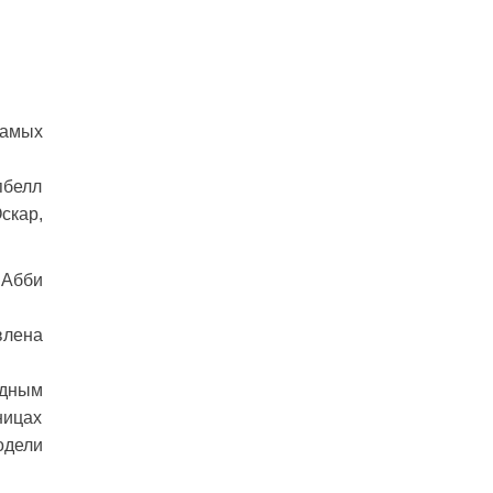
самых
пбелл
скар,
 Абби
влена
одным
ницах
модели