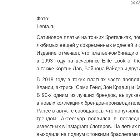
24.0
Фото:
Lenta.ru
Сатиновое платье на тонких бретельках, по
любимых вещей у современных моделей и фэ
Издание отмечает, что платье-комбинаци
в 1993 году на вечеринке Elite Look of t
а также Кортни Лав, Вайнона Райдер и друг
В 2018 году в таких платьях часто появл
Кланси, актрисы Сэми Гейл, Зои Кравиц и К
В 90-х одним из лучших брендов, выпуска
в новых коллекциях брендов-производителей
Ранее в августе сообщалось, что популярны
трендом. Аксессуар появился в последн
известных в Instagram блогеров. На летних п
выходили на подиум с тонкими браслетами 