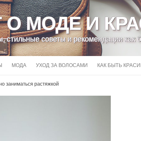
 О МОДЕ И КР
, стильные советы и рекомендации как 
Ы
МОДА
УХОД ЗА ВОЛОСАМИ
КАК БЫТЬ КРАС
но заниматься растяжкой