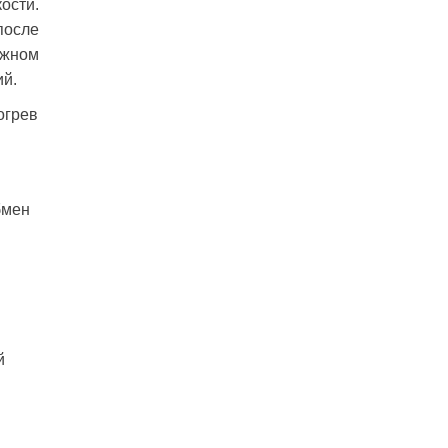
ости.
после
ожном
ий.
огрев
бмен
й