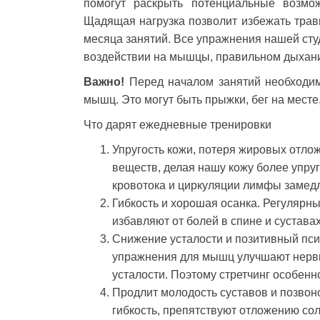
помогут раскрыть потенциальные возмож
Щадящая нагрузка позволит избежать трав
месяца занятий. Все упражнения нашей ст
воздействии на мышцы, правильном дыхани
Важно!
Перед началом занятий необходим
мышц. Это могут быть прыжки, бег на месте
Что дарят ежедневные тренировки
Упругость кожи, потеря жировых отло
веществ, делая нашу кожу более упруг
кровотока и циркуляции лимфы замедл
Гибкость и хорошая осанка. Регулярн
избавляют от болей в спине и суставах
Снижение усталости и позитивный пси
упражнения для мышц улучшают нервн
усталости. Поэтому стретчинг особен
Продлит молодость суставов и позвон
гибкость, препятствуют отложению сол