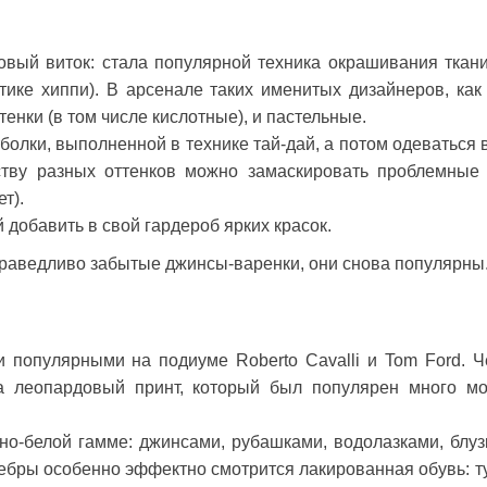
овый виток: стала популярной техника окрашивания ткани
итике хиппи). В арсенале таких именитых дизайнеров, как
тенки (в том числе кислотные), и пастельные.
тболки, выполненной в технике тай-дай, а потом одеваться в
ству разных оттенков можно замаскировать проблемные
т).
добавить в свой гардероб ярких красок.
праведливо забытые джинсы-варенки, они снова популярны
 популярными на подиуме Roberto Cavalli и Tom Ford. Ч
а леопардовый принт, который был популярен много м
но-белой гамме: джинсами, рубашками, водолазками, блуз
зебры особенно эффектно смотрится лакированная обувь: т