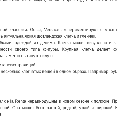
тной классики. Gucci, Versace экспериментируют с масш
вь актуальна яркая шотландская клетка и гленчек.
бками, одеждой из денима. Клетка может визуально иск
нности своего типа фигуры. Крупная клетка делает ф
на заметно вытянуть силуэт.
итанских традиций.
у несколько клетчатых вещей в одном образе. Например, ру
r de la Renta неравнодушны в новом сезоне к полоске. П
льной. Она может быть частой, редкой, узкой и широкой. 
в.