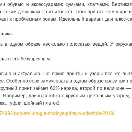
ми обувью и аксессуарами: сумками, клатчами. Вертика
высоким девушкам стоит избегать этого принта. Чем шире и
кает к проблемным зонам. Идеальный вариант для плюс-с
 шика.
ть в одном образе несколько полосатых вещей. У окруж
лают его безупречным.
ильно и актуально. Но яркие принты и узоры все же выг
е. Особенно если замиксовать в одном образе сразу три пр
крупный принт займет 60% наряда, второй по величине —
. Например, длинная юбка с крупным цветочным узором, 
мка, туфли, шейный платок).
874992-pop-art-i-drugie-modnye-printy-v-odezhde-2019/