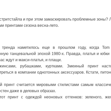
 стритстайла и при этом замаскировать проблемные зоны? Л
и принтами сезона весна-лето.
 тренда наметилось еще в прошлом году, когда Tom
ную танцевальной эпохой 1980-х. Правда, платья и юбки
ас ждут и макси-платья, и плащи.
инсами, рубашками, куртками. Змеиный принт наст
отреться в компании однотонных аксессуаров. Кстати, пито
ый принт считается мировыми стилистами самым классич
стен даже в деловых образах.
тот принт с одеждой неоновых оттенков: зеленого, жел