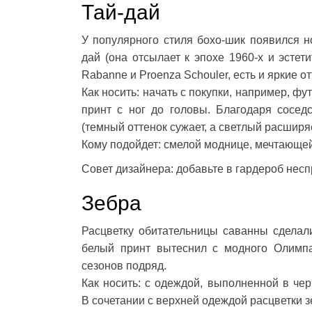
Тай-дай
У популярного стиля бохо-шик появился н
дай (она отсылает к эпохе 1960-х и эстет
Rabanne и Proenza Schouler, есть и яркие от
Как носить: начать с покупки, например, фу
принт с ног до головы. Благодаря сосед
(темный оттенок сужает, а светлый расширяе
Кому подойдет: смелой моднице, мечтающей 
Совет дизайнера: добавьте в гардероб нес
Зебра
Расцветку обитательницы саванны сделали
белый принт вытеснил с модного Олимп
сезонов подряд.
Как носить: с одеждой, выполненной в чер
В сочетании с верхней одеждой расцветки 