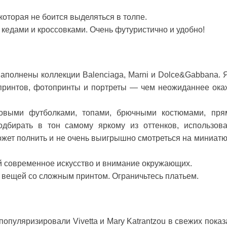
оторая не боится выделяться в толпе.
с кедами и кроссовками. Очень футуристично и удобно!
аполнены коллекции Balenciaga, Marni и Dolce&Gabbana. 
 принтов, фотопринты и портреты — чем неожиданнее ока
зовыми футболками, топами, брючными костюмами, пр
дбирать в тон самому яркому из оттенков, использов
 может полнить и не очень выигрышно смотреться на миниат
й современное искусство и внимание окружающих.
 вещей со сложным принтом. Ограничьтесь платьем.
опуляризировали Vivetta и Mary Katrantzou в свежих показ