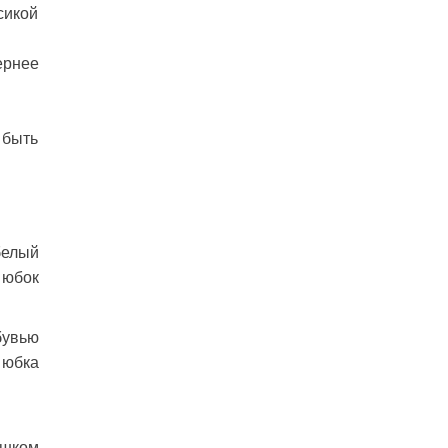
сикой
ернее
 быть
белый
 юбок
бувью
 юбка
ишком