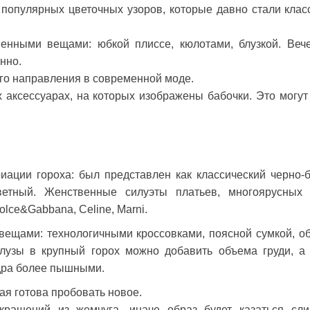
популярных цветочных узоров, которые давно стали клас
венными вещами: юбкой плиссе, кюлотами, блузкой. Веч
нно.
го направления в современной моде.
 аксессуарах, на которых изображены бабочки. Это могут
ации гороха: был представлен как классический черно-
цветный. Женственные силуэты платьев, многоярусных
lce&Gabbana, Celine, Marni.
вещами: технологичными кроссовками, поясной сумкой, о
лузы в крупный горох можно добавить объема груди, а
едра более пышными.
ая готова пробовать новое.
крашений из жемчуга, иначе образ будет казаться сл