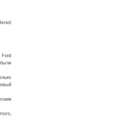
егко!
 Ford
 были
олько
новый
еским
того,