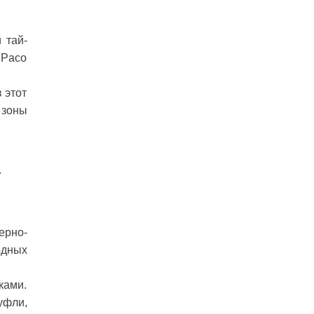
 тай-
 Paco
 этот
 зоны
.
ерно-
одных
ками.
уфли,