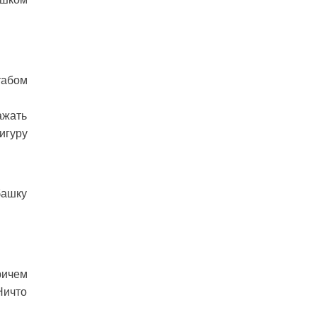
табом
ажать
игуру
башку
ричем
Ничто