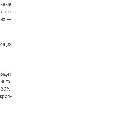
льные
 ярче
айз —
ающих
лядят
инта.
 30%,
кроп-