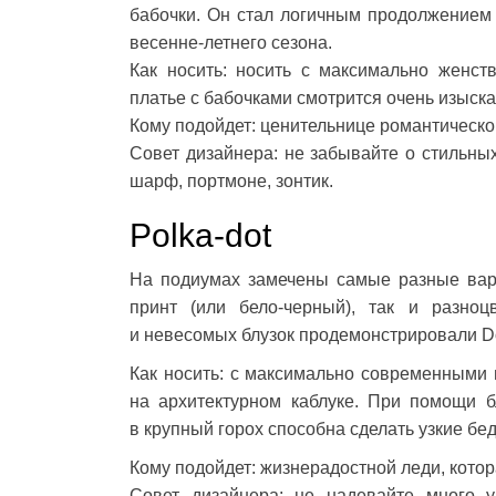
бабочки. Он стал логичным продолжением 
весенне-летнего сезона.
Как носить: носить с максимально женст
платье с бабочками смотрится очень изыска
Кому подойдет: ценительнице романтическо
Совет дизайнера: не забывайте о стильных
шарф, портмоне, зонтик.
Polka-dot
На подиумах замечены самые разные вари
принт (или бело-черный), так и разно
и невесомых блузок продемонстрировали Do
Как носить: с максимально современными 
на архитектурном каблуке. При помощи б
в крупный горох способна сделать узкие б
Кому подойдет: жизнерадостной леди, котор
Совет дизайнера: не надевайте много у