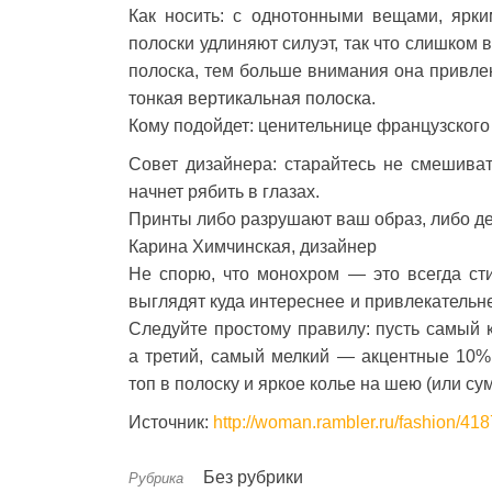
Как носить: с однотонными вещами, ярки
полоски удлиняют силуэт, так что слишком 
полоска, тем больше внимания она привле
тонкая вертикальная полоска.
Кому подойдет: ценительнице французского
Совет дизайнера: старайтесь не смешива
начнет рябить в глазах.
Принты либо разрушают ваш образ, либо де
Карина Химчинская, дизайнер
Не спорю, что монохром — это всегда ст
выглядят куда интереснее и привлекательне
Следуйте простому правилу: пусть самый 
а третий, самый мелкий — акцентные 10%
топ в полоску и яркое колье на шею (или су
Источник:
http://woman.rambler.ru/fashion/41
Без рубрики
Рубрика