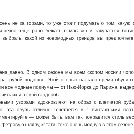
осень не за горами, то уже стоит подумать о том, какую 
онечно, еще рано бежать в магазин и закупаться боти
о выбрать, какой из новомодных трендов вы предпочтете
ена давно. В одном сезоне мы всем скопом носили чоп
 на грубой подошве. Этой осенью настало время обуви г
или все модные подиумы — от Нью-Йорка до Парижа, выде
чить их и в свой гардероб.
евыми узорами вдохновляют на образ с клетчатой руб
о, эта обувь отлично сочетается и с винтажными плат
иментируйте — может быть, вам так понравится стиль вес
 фетровую шляпу, кстати, тоже очень модную в этом сезоне