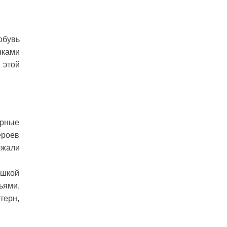
обувь
нками
 этой
орные
ероев
ржали
ашкой
ьями,
терн,
.