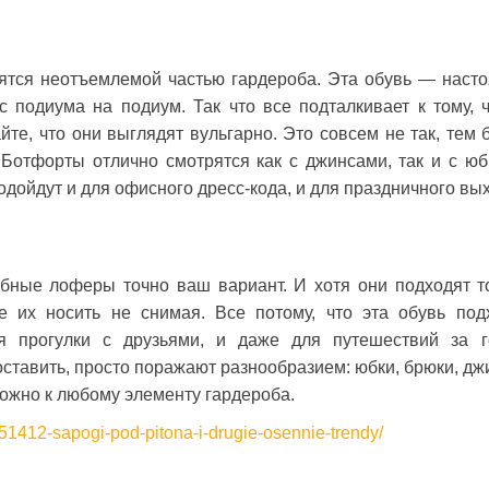
ятся неотъемлемой частью гардероба. Эта обувь — наст
 с подиума на подиум. Так что все подталкивает к тому, 
те, что они выглядят вульгарно. Это совсем не так, тем 
 Ботфорты отлично смотрятся как с джинсами, так и с юб
дойдут и для офисного дресс-кода, и для праздничного вы
обные лоферы точно ваш вариант. И хотя они подходят т
 их носить не снимая. Все потому, что эта обувь под
я прогулки с друзьями, и даже для путешествий за г
оставить, просто поражают разнообразием: юбки, брюки, дж
ожно к любому элементу гардероба.
651412-sapogi-pod-pitona-i-drugie-osennie-trendy/