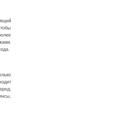
оящий
чтобы
более
ками.
хода.
олько
ходит
ород.
инсы,