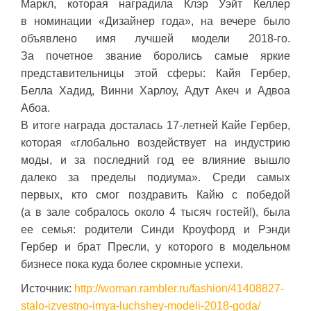
Маркл, которая наградила Клэр Уэйт Келлер
в номинации «Дизайнер года», на вечере было
объявлено имя лучшей модели 2018-го.
За почетное звание боролись самые яркие
представительницы этой сферы: Кайя Гербер,
Белла Хадид, Винни Харлоу, Адут Акеч и Адвоа
Абоа.
В итоге награда досталась 17-летней Кайе Гербер,
которая «глобально воздействует на индустрию
моды, и за последний год ее влияние вышло
далеко за пределы подиума». Среди самых
первых, кто смог поздравить Кайю с победой
(а в зале собралось около 4 тысяч гостей!), была
ее семья: родители Синди Кроуфорд и Рэнди
Гербер и брат Пресли, у которого в модельном
бизнесе пока куда более скромные успехи.
Источник:
http://woman.rambler.ru/fashion/41408827-
stalo-izvestno-imya-luchshey-modeli-2018-goda/