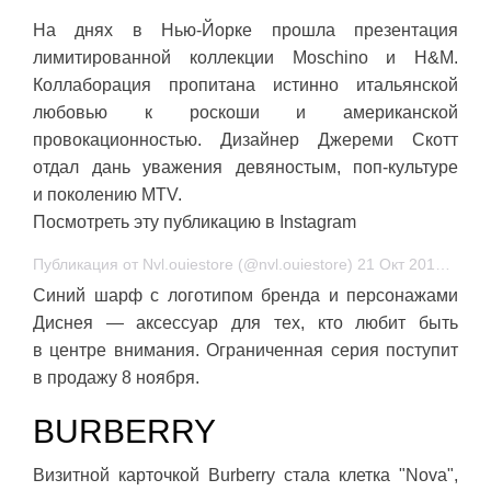
На днях в Нью-Йорке прошла презентация
лимитированной коллекции Moschino и H&M.
Коллаборация пропитана истинно итальянской
любовью к роскоши и американской
провокационностью. Дизайнер Джереми Скотт
отдал дань уважения девяностым, поп-культуре
и поколению MTV.
Посмотреть эту публикацию в Instagram
Публикация от Nvl.ouiestore (@nvl.ouiestore) 21 Окт 2018 в 5:42 PDT
Синий шарф с логотипом бренда и персонажами
Диснея — аксессуар для тех, кто любит быть
в центре внимания. Ограниченная серия поступит
в продажу 8 ноября.
BURBERRY
Визитной карточкой Burberry стала клетка "Nova",