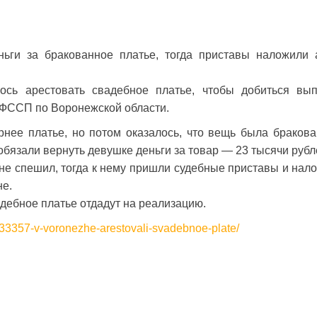
ьги за бракованное платье, тогда приставы наложили 
сь арестовать свадебное платье, чтобы добиться вы
УФССП по Воронежской области.
нее платье, но потом оказалось, что вещь была бракова
обязали вернуть девушке деньги за товар — 23 тысячи рубл
не спешил, тогда к нему пришли судебные приставы и нал
не.
адебное платье отдадут на реализацию.
633357-v-voronezhe-arestovali-svadebnoe-plate/