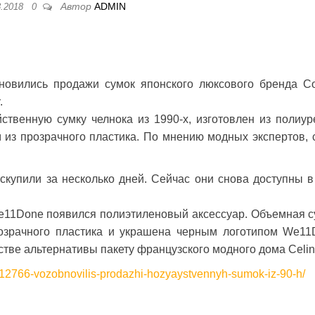
Автор
ADMIN
8.2018
0
бновились продажи сумок японского люксового бренда 
.
твенную сумку челнока из 1990-х, изготовлен из полиур
из прозрачного пластика. По мнению модных экспертов, 
купили за несколько дней. Сейчас они снова доступны в
e11Done появился полиэтиленовый аксессуар. Объемная с
розрачного пластика и украшена черным логотипом We11
стве альтернативы пакету французского модного дома Celin
0612766-vozobnovilis-prodazhi-hozyaystvennyh-sumok-iz-90-h/