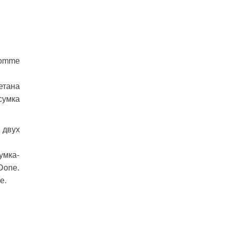
Comme
етана
сумка
 двух
умка-
Done.
e.