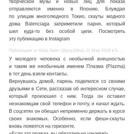
творческой музы и новых лиц для показа
отправляются именно в Японию. Блуждая
по улицам многолюдного Токио, скауты модного
дома Balenciaga заприметили парня, который
шел куда-то без особой цели. Посмотреть
эту публикацию в Instagram
Публикация от Keita Saito (@psy10kta) 11 Мар 2018 в 5:14 PDT
У молодого человека с необычной внешностью
и таким же необычным именем Плазма (Plazma)
в тот день взяли контакты.
Вернувшись домой, парень поделился со своими
друзьями в Сети, рассказав об интересном случае,
который произошел с ним. Тогда он оставил
незнакомцам свой телефон и почту, и начал ждать.
В соцсетях он обещал непременно держать в курсе
своих знакомых. Особенно, если фешн-скауты
вновь появятся на горизонте.
«Если это правда, вы обязательно узнаете!».