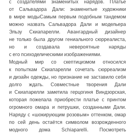
с создателями знаменитых нарядов. Платье
от Сальвадора Дали: знаменитые художники
в мире модыСамым первым подобным тандемом
можно назвать Сальвадора Дали и модельера
Эльзу Скиапарелли. Авангардный дизайнер
не только была другом гениального сюрреалиста,
но и создавала невероятные наряды
с его психоделическими изображениями.
Модный мир со скептицизмом относился
к попыткам Скиапарелли сочетать сюрреализм
и дизайн одежды, но признание не заставило себя
долго ждать. Совместные творения Дали
и Скиапарелли заметила герцогиня Виндзорская,
которая пожелала приобрести платье с принтом
огромного омара и петрушки, созданными Дали.
Наряду с «шокирующим розовым» оттенком, омар
по сей день остаётся символом возрожденного
модного дома Schiaparelli. Посмотреть