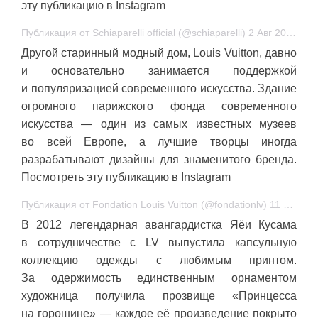
эту публикацию в Instagram
Публикация от Schiaparelli official (@schiaparelli) 2 Авг 2018 в 1:15 PDT
Другой старинный модный дом, Louis Vuitton, давно
и основательно занимается поддержкой
и популяризацией современного искусства. Здание
огромного парижского фонда современного
искусства — один из самых известных музеев
во всей Европе, а лучшие творцы иногда
разрабатывают дизайны для знаменитого бренда.
Посмотреть эту публикацию в Instagram
Публикация от Fondation Louis Vuitton (@fondationlv) 11 Июл 2018 в 3:49 PDT
В 2012 легендарная авангардистка Яёи Кусама
в сотрудничестве с LV выпустила капсульную
коллекцию одежды с любимым принтом.
За одержимость единственным орнаментом
художница получила прозвище «Принцесса
на горошине» — каждое её произведение покрыто